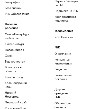
Скрыть баннеры
Биографии
на РБК
База знаний
Подписка на РБК
РБК Образование
Корпоративная
подписка
Новости
регионов
Уведомления
Санкт-Петербург
RSS Новости
и область
Екатеринбург
РБК
Новосибирск
О компании
Омск
Контактная
Башкортостан
информация
Вологодская
Редакция
область
Размещение
Калининград
рекламы
Краснодарский
край
Другие
Нижний
продукты
Новгород
РБК
Пермский край
Облако для
бизнеса
Ростов-на-Дону