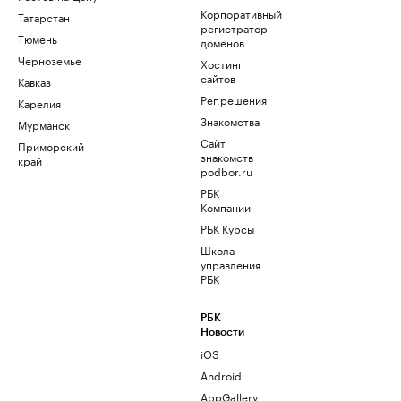
Корпоративный
Татарстан
регистратор
Тюмень
доменов
Черноземье
Хостинг
сайтов
Кавказ
Рег.решения
Карелия
Знакомства
Мурманск
Сайт
Приморский
знакомств
край
podbor.ru
РБК
Компании
РБК Курсы
Школа
управления
РБК
РБК
Новости
iOS
Android
AppGallery