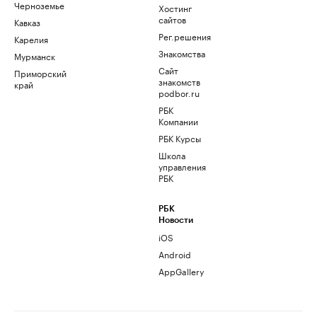
Черноземье
Хостинг
сайтов
Кавказ
Рег.решения
Карелия
Знакомства
Мурманск
Сайт
Приморский
знакомств
край
podbor.ru
РБК
Компании
РБК Курсы
Школа
управления
РБК
РБК
Новости
iOS
Android
AppGallery