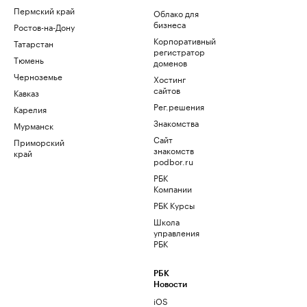
Пермский край
Облако для
бизнеса
Ростов-на-Дону
Корпоративный
Татарстан
регистратор
Тюмень
доменов
Черноземье
Хостинг
сайтов
Кавказ
Рег.решения
Карелия
Знакомства
Мурманск
Сайт
Приморский
знакомств
край
podbor.ru
РБК
Компании
РБК Курсы
Школа
управления
РБК
РБК
Новости
iOS