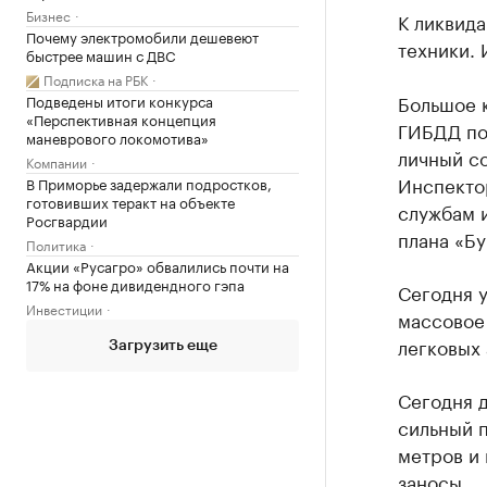
Бизнес
К ликвида
Почему электромобили дешевеют
техники. 
быстрее машин с ДВС
Подписка на РБК
Большое к
Подведены итоги конкурса
«Перспективная концепция
ГИБДД пос
маневрового локомотива»
личный со
Компании
Инспекто
В Приморье задержали подростков,
готовивших теракт на объекте
службам 
Росгвардии
плана «Бу
Политика
Акции «Русагро» обвалились почти на
17% на фоне дивидендного гэпа
Сегодня 
Инвестиции
массовое 
легковых
Загрузить еще
Сегодня д
сильный 
метров и 
заносы.