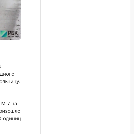
в
с
одного
ольницу.
 М-7 на
роизошло
0 единиц