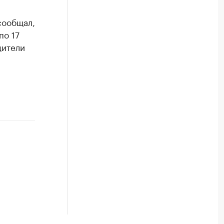
сообщал,
по 17
дители