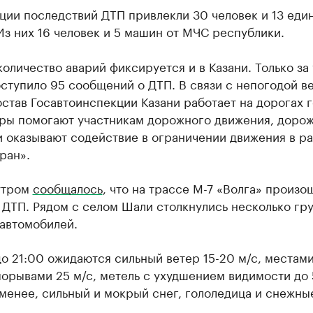
ции последствий ДТП привлекли 30 человек и 13 еди
Из них 16 человек и 5 машин от МЧС республики.
оличество аварий фиксируется и в Казани. Только за 
тупило 95 сообщений о ДТП. В связи с непогодой в
став Госавтоинспекции Казани работает на дорогах г
ры помогают участникам дорожного движения, доро
и оказывают содействие в ограничении движения в р
ран».
утром
сообщалось
, что на трассе М-7 «Волга» произо
ДТП. Рядом с селом Шали столкнулись несколько гру
 автомобилей.
о 21:00 ожидаются сильный ветер 15-20 м/с, местами
порывами 25 м/с, метель с ухудшением видимости до
менее, сильный и мокрый снег, гололедица и снежны