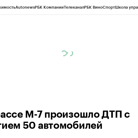
жимость
Autonews
РБК Компании
Телеканал
РБК Вино
Спорт
Школа упра
ипто
РБК Бизнес-среда
Дискуссионный клуб
Исследования
Кредитные 
рагентов
Политика
Экономика
Бизнес
Технологии и медиа
Финансы
Рын
рассе М-7 произошло ДТП с
тием 50 автомобилей