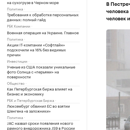
на сухогрузе в Черном море
В Пестреч
Политика
человека 
Требования к обработке персональных
данных: полный гайд
человек и
РБК Компании
Военная операция на Украине. Главное
Политика
Акции IT-компании «Софтлайн»
подскочили на 16% без видимых
причин
Инвестиции
Ученые из США показали уникальные
фото Солнца с «перьями» на
поверхности
Общество
Как Петербургская биржа влияет на
бизнес и экономику
РБК и Петербургская Биржа
Люксембург обвинил ЕС во взятии
Шенгена «в заложники»
Политика
JAC назвал сроки появления нового
рамного внедорожника JS9 в России