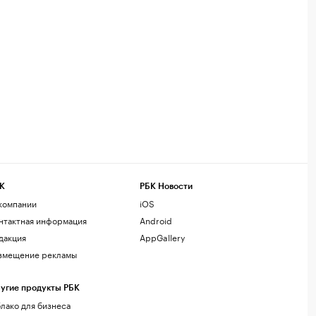
К
РБК Новости
компании
iOS
нтактная информация
Android
дакция
AppGallery
змещение рекламы
угие продукты РБК
лако для бизнеса