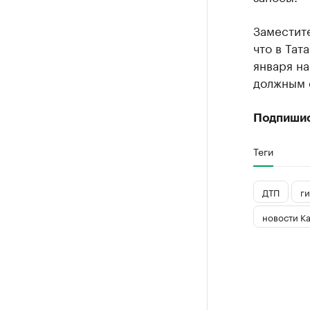
Заместит
что в Тат
января на
должным о
Подпиши
Теги
ДТП
ги
новости К