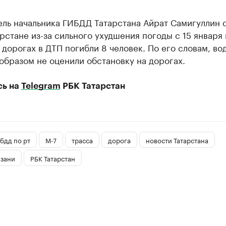
ель начальника ГИБДД Татарстана Айрат Самигуллин 
арстане из-за сильного ухудшения погоды с 15 января 
 дорогах в ДТП погибли 8 человек. По его словам, во
бразом не оценили обстановку на дорогах.
сь на
Telegram
РБК Татарстан
бдд по рт
М-7
трасса
дорога
новости Татарстана
азани
РБК Татарстан