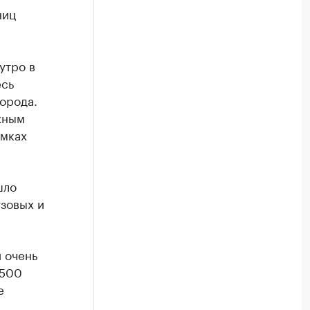
ниц
утро в
есь
орода.
жным
амках
шло
зовых и
 очень
 500
е