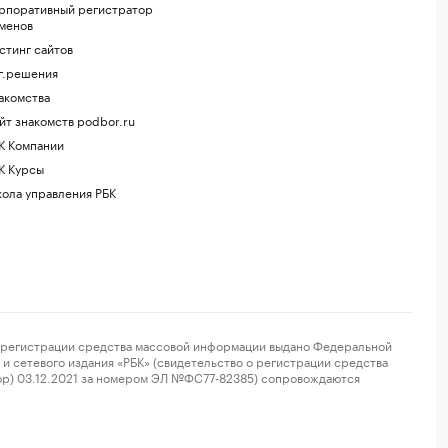
рпоративный регистратор
менов
стинг сайтов
г.решения
акомства
йт знакомств podbor.ru
К Компании
К Курсы
ола управления РБК
регистрации средства массовой информации выдано Федеральной
и сетевого издания «РБК» (свидетельство о регистрации средства
ор) 03.12.2021 за номером ЭЛ №ФС77-82385) сопровождаются