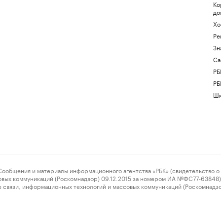
Ко
до
Хо
Ре
Зн
Са
РБ
РБ
Шк
ения и материалы информационного агентства «РБК» (свидетельство о 
овых коммуникаций (Роскомнадзор) 09.12.2015 за номером ИА №ФС77-63848) 
 связи, информационных технологий и массовых коммуникаций (Роскомнадз