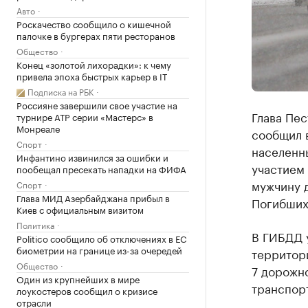
Авто
Роскачество сообщило о кишечной
палочке в бургерах пяти ресторанов
Общество
Конец «золотой лихорадки»: к чему
привела эпоха быстрых карьер в IT
Подписка на РБК
Россияне завершили свое участие на
Глава Пе
турнире ATP серии «Мастерс» в
Монреале
сообщил 
Спорт
населенн
Инфантино извинился за ошибки и
участием 
пообещал пресекать нападки на ФИФА
мужчину д
Спорт
Глава МИД Азербайджана прибыл в
Погибших
Киев с официальным визитом
Политика
В ГИБДД у
Politico сообщило об отключениях в ЕС
биометрии на границе из-за очередей
территор
Общество
7 дорожн
Один из крупнейших в мире
транспор
лоукостеров сообщил о кризисе
отрасли