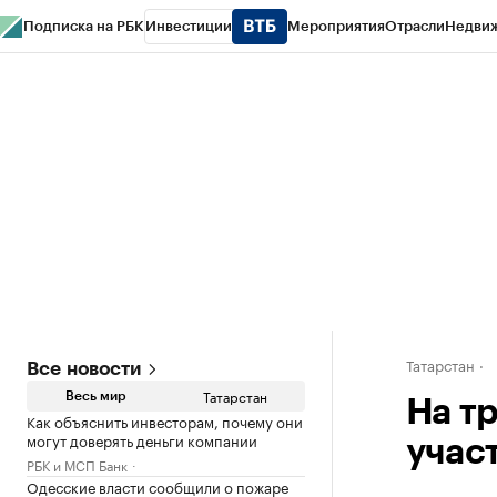
Подписка на РБК
Инвестиции
Мероприятия
Отрасли
Недви
РБК Life
Тренды
Визионеры
Национальные проекты
Город
Стиль
Кр
Спецпроекты СПб
Конференции СПб
Спецпроекты
Проверка конт
Татарстан
Все новости
Татарстан
Весь мир
На т
Как объяснить инвесторам, почему они
могут доверять деньги компании
учас
РБК и МСП Банк
Одесские власти сообщили о пожаре