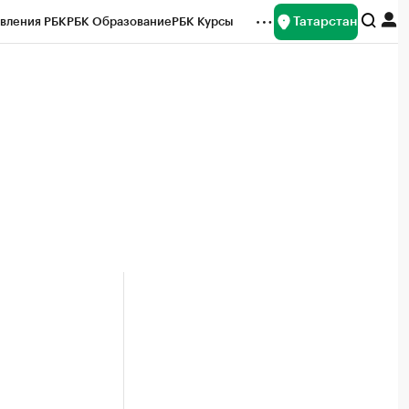
Татарстан
вления РБК
РБК Образование
РБК Курсы
рейтинги
Франшизы
Газета
ок наличной валюты