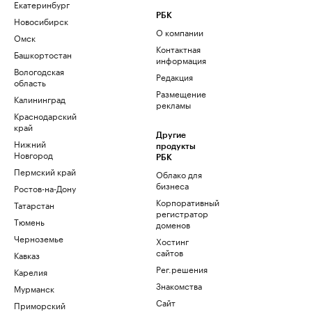
Екатеринбург
РБК
Новосибирск
О компании
Омск
Контактная
Башкортостан
информация
Вологодская
Редакция
область
Размещение
Калининград
рекламы
Краснодарский
край
Другие
Нижний
продукты
Новгород
РБК
Пермский край
Облако для
бизнеса
Ростов-на-Дону
Корпоративный
Татарстан
регистратор
Тюмень
доменов
Черноземье
Хостинг
сайтов
Кавказ
Рег.решения
Карелия
Знакомства
Мурманск
Сайт
Приморский