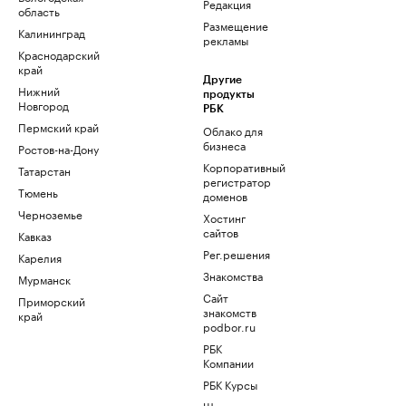
Редакция
область
Размещение
Калининград
рекламы
Краснодарский
край
Другие
Нижний
продукты
Новгород
РБК
Пермский край
Облако для
бизнеса
Ростов-на-Дону
Корпоративный
Татарстан
регистратор
Тюмень
доменов
Черноземье
Хостинг
сайтов
Кавказ
Рег.решения
Карелия
Знакомства
Мурманск
Сайт
Приморский
знакомств
край
podbor.ru
РБК
Компании
РБК Курсы
Школа