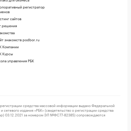
рпоративный регистратор
менов
стинг сайтов
г.решения
акомства
йт знакомств podbor.ru
К Компании
К Курсы
ола управления РБК
регистрации средства массовой информации выдано Федеральной
и сетевого издания «РБК» (свидетельство о регистрации средства
ор) 03.12.2021 за номером ЭЛ №ФС77-82385) сопровождаются