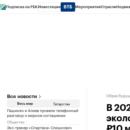
Подписка на РБК
Инвестиции
Мероприятия
Отрасли
Недви
РБК Life
Тренды
Визионеры
Национальные проекты
Город
Стиль
Кр
Спецпроекты СПб
Конференции СПб
Спецпроекты
Проверка конт
Образ будущ
Все новости
Татарстан
Весь мир
В 202
Пашинян и Алиев провели телефонный
разговор о мирном соглашении
экол
Общество
Экс-тренер «Спартака» Слишкович
₽10 