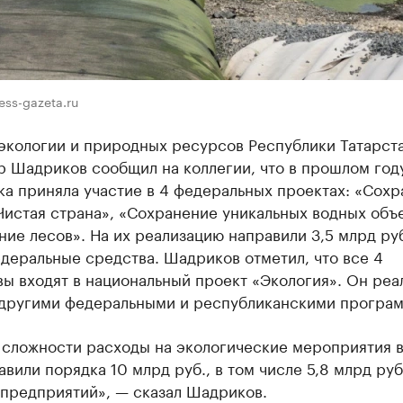
ess-gazeta.ru
экологии и природных ресурсов Республики Татарст
р Шадриков сообщил на коллегии, что в прошлом год
а приняла участие в 4 федеральных проектах: «Сох
Чистая страна», «Сохранение уникальных водных объ
ие лесов». На их реализацию направили 3,5 млрд руб.
деральные средства. Шадриков отметил, что все 4
ы входят в национальный проект «Экология». Он реа
 другими федеральными и республиканскими програ
 сложности расходы на экологические мероприятия 
авили порядка 10 млрд руб., в том числе 5,8 млрд руб
 предприятий», — сказал Шадриков.