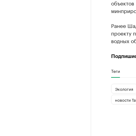
объектов
минприро
Ранее Ша
проекту п
водных об
Подпиши
Теги
Экология
новости Та