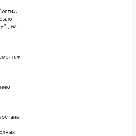
Волги».
 было
уб., из
демонтаж
ению
арстана
водных