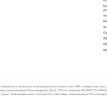
Ко
до
Хо
Ре
Зн
Са
РБ
РБ
Шк
ения и материалы информационного агентства «РБК» (свидетельство о 
овых коммуникаций (Роскомнадзор) 09.12.2015 за номером ИА №ФС77-63848) 
 связи, информационных технологий и массовых коммуникаций (Роскомнадз