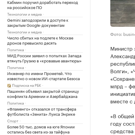
Кабмин поручил доработать переход
на российское ПО
Технологии и медиа
Gemini заподозрили в доступе к
закрытым Google-документам
Технологии и медиа
Фото: busin
Число сбитых на подлете к Москве
дронов превысило десять
Министр 
Политика
Александ
МИД России заявил о попытках Запада
втянуть Грузию в «кровавые авантюры»
республик
Политика
Волги», «
Инженер по имени Прометей. Что
«Сохранен
известно о новом ИИ-стартапе Безоса
млрд – фе
Подписка на РБК
Пашинян объявил закрытой страницу
инициатив
конфликта Армении и Азербайджана
вместе с
Политика
«Фламенго» отказался от трансфера
футболиста «Зенита» Луиса Энрике
«В общей
Спорт
году сост
Более 50 тыс. домов на юге Японии
средства
остались без света из-за тайфуна