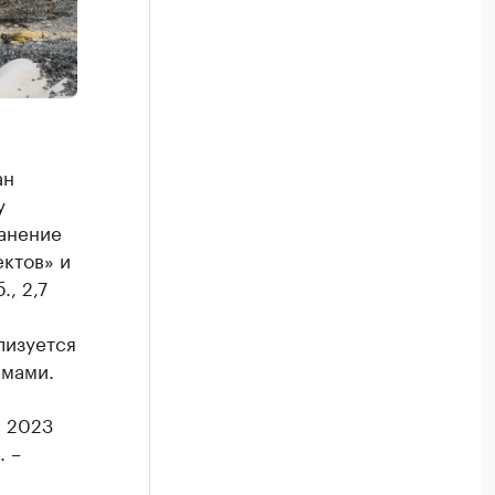
ан
у
ранение
ектов» и
, 2,7
лизуется
ммами.
в 2023
. –