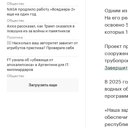
Общество
NASA продлило работу «Вояджера-2»
Одним из
еще на один год
На его ре
Общество
освоено 5
Axios рассказал, как Трамп оказался в
ловушке из-за войны и памятников
которых 1
Политика
✍🏻 Насколько ваш авторитет зависит от
Проект п
атрибутов престижа? Проверьте себя
сооружени
трубопро
FT узнала об «убежище от
апокалипсиса» в Аргентине для IT-
Завершит
миллиардеров
Общество
В 2025 г
Загрузить еще
водных о
программ
«Наша за
обеспечи
республи