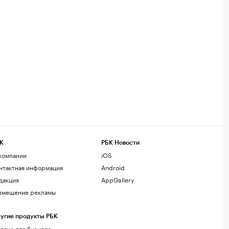
К
РБК Новости
компании
iOS
нтактная информация
Android
дакция
AppGallery
змещение рекламы
угие продукты РБК
лако для бизнеса