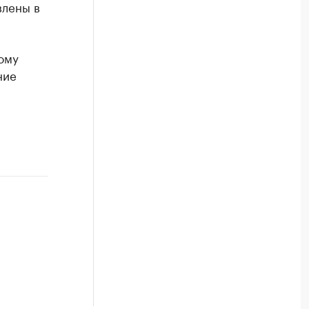
влены в
ому
ние