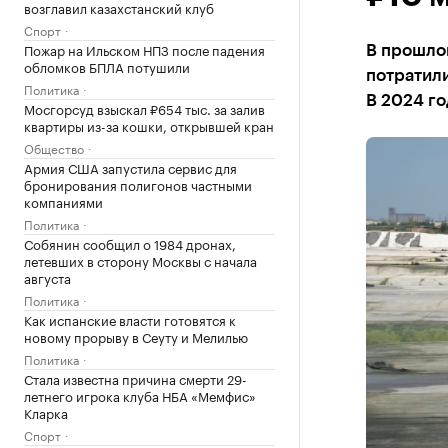
возглавил казахстанский клуб
Спорт
Пожар на Ильском НПЗ после падения
В прошлом
обломков БПЛА потушили
потратили
Политика
В 2024 го
Мосгорсуд взыскал ₽654 тыс. за залив
квартиры из-за кошки, открывшей кран
Общество
Армия США запустила сервис для
бронирования полигонов частными
компаниями
Политика
Собянин сообщил о 1984 дронах,
летевших в сторону Москвы с начала
августа
Политика
Как испанские власти готовятся к
новому прорыву в Сеуту и Мелилью
Политика
Стала известна причина смерти 29-
летнего игрока клуба НБА «Мемфис»
Кларка
Спорт