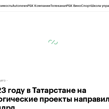
жимость
Autonews
РБК Компании
Телеканал
РБК Вино
Спорт
Школа упра
ипто
РБК Бизнес-среда
Дискуссионный клуб
Исследования
Кредитные 
рагентов
Политика
Экономика
Бизнес
Технологии и медиа
Финансы
Рын
его
3 году в Татарстане на
огические проекты направи
млрд