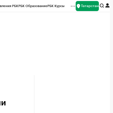
Татарстан
вления РБК
РБК Образование
РБК Курсы
рейтинги
Франшизы
Газета
ок наличной валюты
ли