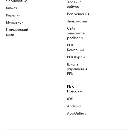
Черноземье
Хостинг
сайтов
Кавказ
Рег.решения
Карелия
Знакомства
Мурманск
Сайт
Приморский
знакомств
край
podbor.ru
РБК
Компании
РБК Курсы
Школа
управления
РБК
РБК
Новости
iOS
Android
AppGallery