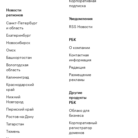
Корпоративная
подписка
Новости
регионов
Уведомления
Санкт-Петербург
RSS Новости
и область
Екатеринбург
РБК
Новосибирск
О компании
Омск
Контактная
Башкортостан
информация
Вологодская
Редакция
область
Размещение
Калининград
рекламы
Краснодарский
край
Другие
Нижний
продукты
Новгород
РБК
Пермский край
Облако для
бизнеса
Ростов-на-Дону
Корпоративный
Татарстан
регистратор
Тюмень
доменов