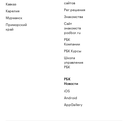
сайтов
Кавказ
Рег.решения
Карелия
Знакомства
Мурманск
Сайт
Приморский
знакомств
край
podbor.ru
РБК
Компании
РБК Курсы
Школа
управления
РБК
РБК
Новости
iOS
Android
AppGallery