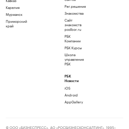
Кавказ
Рег.решения
Карелия
Знакомства
Мурманск
Сайт
Приморский
знакомств
край
podbor.ru
РБК
Компании
РБК Курсы
Школа
управления
РБК
РБК
Новости
iOS
Android
AppGallery
© ООО «БИЗНЕСПРЕСС», АО «РОСБИЗНЕСКОНСАЛТИНГ», 1995–