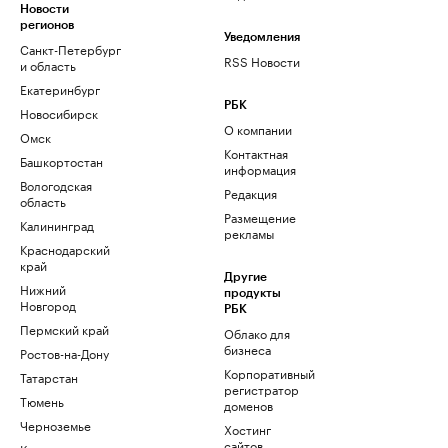
Новости
регионов
Уведомления
Санкт-Петербург
RSS Новости
и область
Екатеринбург
РБК
Новосибирск
О компании
Омск
Контактная
Башкортостан
информация
Вологодская
Редакция
область
Размещение
Калининград
рекламы
Краснодарский
край
Другие
Нижний
продукты
Новгород
РБК
Пермский край
Облако для
бизнеса
Ростов-на-Дону
Корпоративный
Татарстан
регистратор
Тюмень
доменов
Черноземье
Хостинг
сайтов