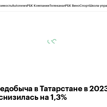
жимость
Autonews
РБК Компании
Телеканал
РБК Вино
Спорт
Школа упра
ипто
РБК Бизнес-среда
Дискуссионный клуб
Исследования
Кредитные 
рагентов
Политика
Экономика
Бизнес
Технологии и медиа
Финансы
Рын
едобыча в Татарстане в 202
снизилась на 1,3%