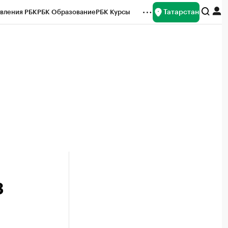
Татарстан
вления РБК
РБК Образование
РБК Курсы
рейтинги
Франшизы
Газета
ок наличной валюты
3