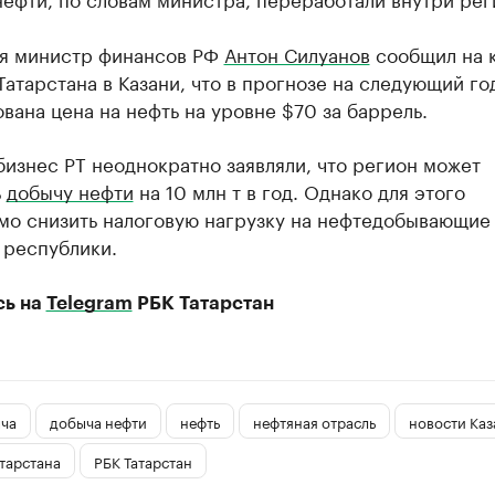
ря министр финансов РФ
Антон Силуанов
сообщил на 
атарстана в Казани, что в прогнозе на следующий го
вана цена на нефть на уровне $70 за баррель.
бизнес РТ неоднократно заявляли, что регион может
ь
добычу нефти
на 10 млн т в год. Однако для этого
мо снизить налоговую нагрузку на нефтедобывающие
 республики.
сь на
Telegram
РБК Татарстан
ча
добыча нефти
нефть
нефтяная отрасль
новости Каз
тарстана
РБК Татарстан