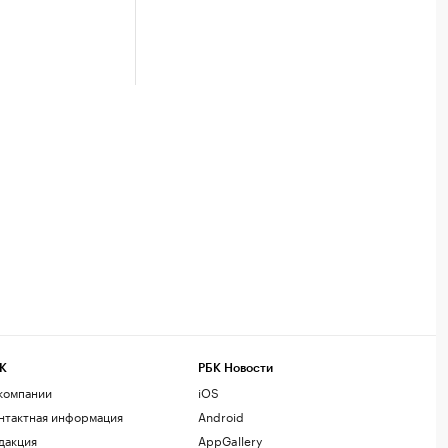
К
РБК Новости
компании
iOS
нтактная информация
Android
дакция
AppGallery