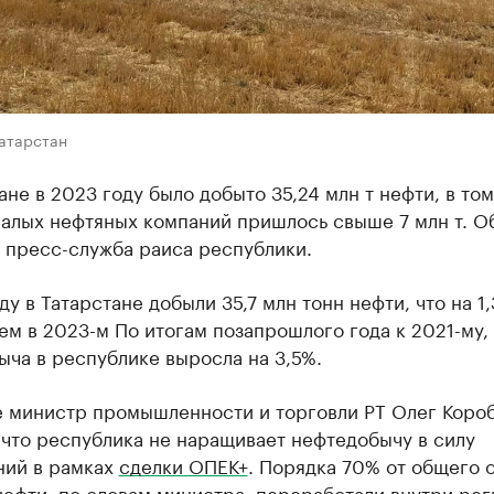
Татарстан
ане в 2023 году было добыто 35,24 млн т нефти, в то
малых нефтяных компаний пришлось свыше 7 млн т. О
 пресс-служба раиса республики.
ду в Татарстане добыли 35,7 млн тонн нефти, что на 1
ем в 2023-м По итогам позапрошлого года к 2021-му,
ча в республике выросла на 3,5%.
е министр промышленности и торговли РТ Олег Коро
что республика не наращивает нефтедобычу в силу
ний в рамках
сделки ОПЕК+
. Порядка 70% от общего 
ефти, по словам министра, переработали внутри рег