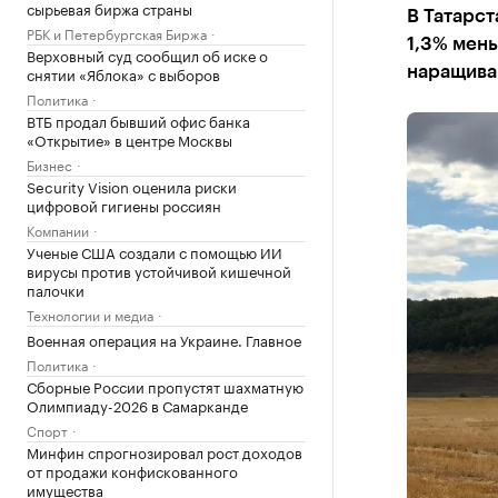
сырьевая биржа страны
В Татарст
РБК и Петербургская Биржа
1,3% мень
Верховный суд сообщил об иске о
снятии «Яблока» с выборов
наращива
Политика
ВТБ продал бывший офис банка
«Открытие» в центре Москвы
Бизнес
Security Vision оценила риски
цифровой гигиены россиян
Компании
Ученые США создали с помощью ИИ
вирусы против устойчивой кишечной
палочки
Технологии и медиа
Военная операция на Украине. Главное
Политика
Сборные России пропустят шахматную
Олимпиаду-2026 в Самарканде
Спорт
Минфин спрогнозировал рост доходов
от продажи конфискованного
имущества