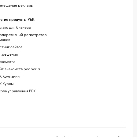
змещение рекламы
угие продукты РБК
лако для бизнеса
рпоративный регистратор
менов
стинг сайтов
г.решения
акомства
йт знакомств podbor.ru
К Компании
К Курсы
ола управления РБК