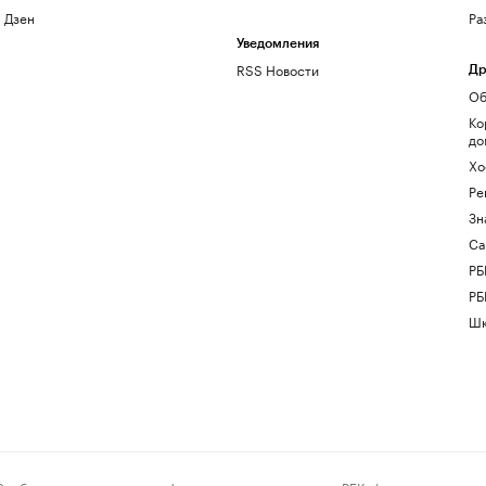
Дзен
Ра
Уведомления
RSS Новости
Др
Об
Ко
до
Хо
Ре
Зн
Са
РБ
РБ
Шк