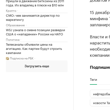
Пришли в движение биткоины из 2011
года. Их владелец в плюсе на $10 млн
Крипто
15 декаб
CMO: чем занимается директор по
минфина Т
маркетингу
запланиро
Образование
WSJ узнала о смене позиции разведки
США о «нападении» России на НАТО
Власти и 
Политика
нарастит
Телеканалы объявили цены на
необходи
агитацию. Как партии будут строить
кампании
компании
Подписка на РБК
Загрузить еще
Подпиши
Теги
нефтедобы
новости Та