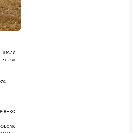
м числе
б этом
,3%
бченко
объема
иона.