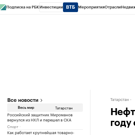
Подписка на РБК
Инвестиции
Мероприятия
Отрасли
Недви
РБК Life
Тренды
Визионеры
Национальные проекты
Город
Стиль
Кр
Спецпроекты СПб
Конференции СПб
Спецпроекты
Проверка конт
Татарстан
Все новости
Татарстан
Весь мир
Нефт
Российский защитник Мироманов
вернулся из НХЛ и перешел в СКА
году 
Спорт
Как работает крупнейшая товарно-