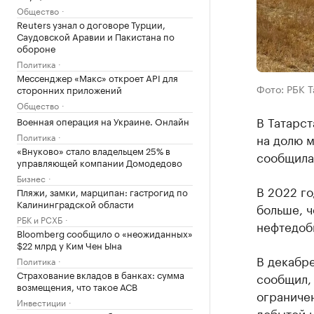
Общество
Reuters узнал о договоре Турции,
Саудовской Аравии и Пакистана по
обороне
Политика
Мессенджер «Макс» откроет API для
Фото: РБК 
сторонних приложений
Общество
В Татарст
Военная операция на Украине. Онлайн
Политика
на долю 
«Внуково» стало владельцем 25% в
сообщила
управляющей компании Домодедово
Бизнес
В 2022 го
Пляжи, замки, марципан: гастрогид по
Калининградской области
больше, ч
РБК и РСХБ
нефтедобы
Bloomberg сообщило о «неожиданных»
$22 млрд у Ким Чен Ына
В декабр
Политика
Страхование вкладов в банках: сумма
сообщил, 
возмещения, что такое АСВ
ограниче
Инвестиции
добытой н