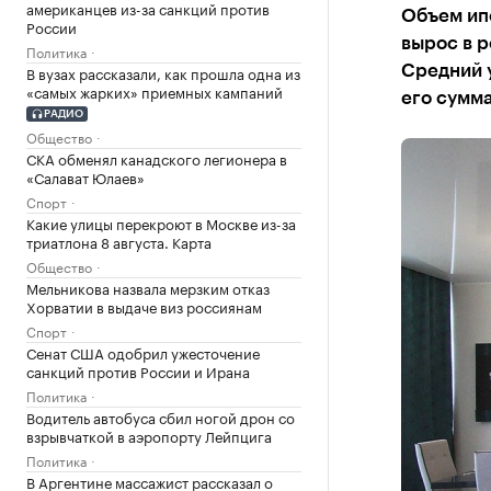
американцев из-за санкций против
Объем ипо
России
вырос в р
Политика
В вузах рассказали, как прошла одна из
Средний у
«самых жарких» приемных кампаний
его сумм
РАДИО
Общество
СКА обменял канадского легионера в
«Салават Юлаев»
Спорт
Какие улицы перекроют в Москве из-за
триатлона 8 августа. Карта
Общество
Мельникова назвала мерзким отказ
Хорватии в выдаче виз россиянам
Спорт
Сенат США одобрил ужесточение
санкций против России и Ирана
Политика
Водитель автобуса сбил ногой дрон со
взрывчаткой в аэропорту Лейпцига
Политика
В Аргентине массажист рассказал о