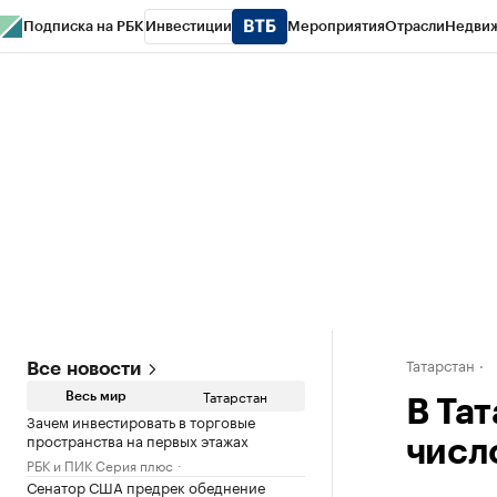
Подписка на РБК
Инвестиции
Мероприятия
Отрасли
Недви
РБК Life
Тренды
Визионеры
Национальные проекты
Город
Стиль
Кр
Спецпроекты СПб
Конференции СПб
Спецпроекты
Проверка конт
Татарстан
Все новости
Татарстан
Весь мир
В Та
Зачем инвестировать в торговые
пространства на первых этажах
числ
РБК и ПИК Серия плюс
Сенатор США предрек обеднение