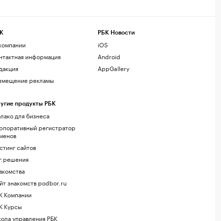
К
РБК Новости
компании
iOS
нтактная информация
Android
дакция
AppGallery
змещение рекламы
угие продукты РБК
лако для бизнеса
рпоративный регистратор
менов
стинг сайтов
г.решения
акомства
йт знакомств podbor.ru
К Компании
К Курсы
ола управления РБК