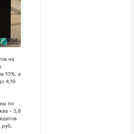
тов на
.
а 10%, а
о 4,19
аны по
ва – 5,8
редитов
 руб.