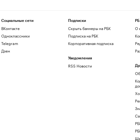
Социальные сети
Подписки
РБ
ВКонтакте
Скрыть баннеры на РБК
О 
Одноклассники
Подписка на РБК
Ко
Telegram
Корпоративная подписка
Ре
Дзен
Ра
Уведомления
RSS Новости
Др
Об
Ко
до
Хо
Ре
Зн
Са
РБ
РБ
Шк