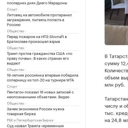
последних днях Диего Марадоны
Спорт
Литовец на автомобиле протаранил
заграждения, пытаясь попасть в
Россию
Общество
Перед пожаром на НПЗ Slovnaft в
Братиславе произошел взрыв
Общество
Трамп против гражданства США «по
В Татарст
праву почвы». В каких странах его
сумму 12,
выдают
Количеств
Общество
19-летняя россиянка впервые победила
объем выр
соперницу из топ-20 на турнире WTA
млн руб.
Спорт
Пентагон показал 16 новых записей с
неопознанными объектами. Видео
Татарстан
Общество
числу и о
Зачем экономике России нужна
тыс. кред
товарная биржа
на 24,8 м
РБК и Петербургская Биржа
Суд назвал Трампа «временным