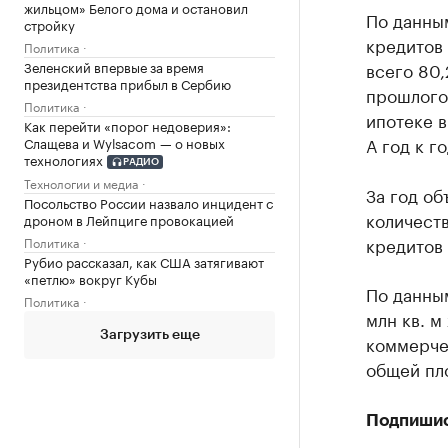
жильцом» Белого дома и остановил
По данным
стройку
кредитов 
Политика
Зеленский впервые за время
всего 80,
президентства прибыл в Сербию
прошлого 
Политика
ипотеке в
Как перейти «порог недоверия»:
А год к г
Слащева и Wylsacom — о новых
технологиях
РАДИО
Технологии и медиа
За год об
Посольство России назвало инцидент с
количеств
дроном в Лейпциге провокацией
кредитов 
Политика
Рубио рассказал, как США затягивают
«петлю» вокруг Кубы
По данным
Политика
млн кв. м
Загрузить еще
коммерче
общей пло
Подпиши