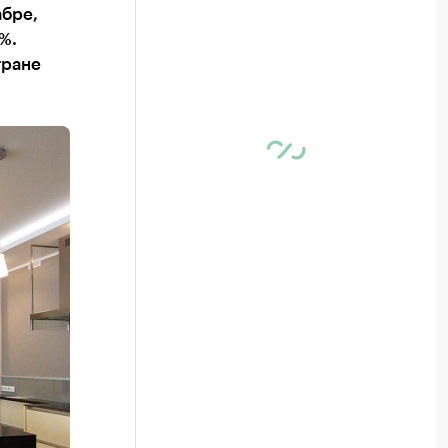
абре,
%.
тране