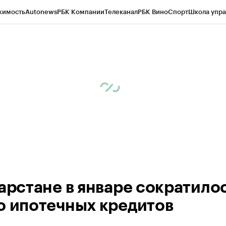
жимость
Autonews
РБК Компании
Телеканал
РБК Вино
Спорт
Школа упра
ипто
РБК Бизнес-среда
Дискуссионный клуб
Исследования
Кредитные 
рагентов
Политика
Экономика
Бизнес
Технологии и медиа
Финансы
Рын
тарстане в январе сократило
о ипотечных кредитов