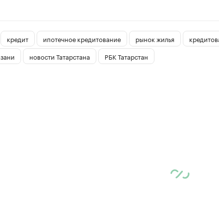
кредит
ипотечное кредитование
рынок жилья
кредитов
азани
новости Татарстана
РБК Татарстан