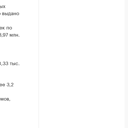
ных
о выдано
ек по
3,97 млн.
,33 тыс.
ее 3,2
мов,