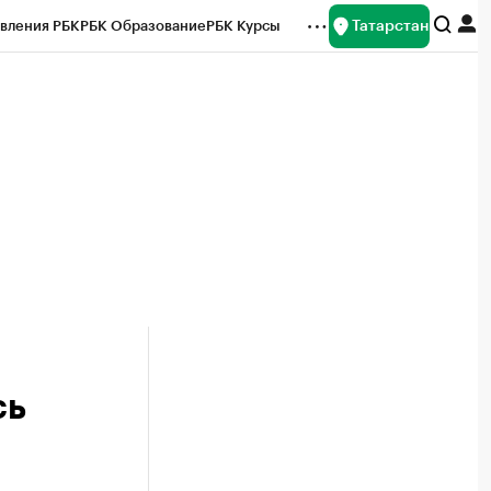
Татарстан
вления РБК
РБК Образование
РБК Курсы
рейтинги
Франшизы
Газета
ок наличной валюты
сь