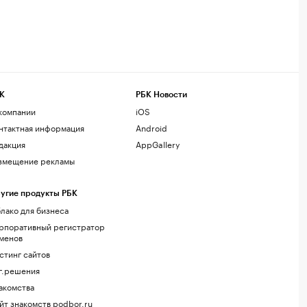
К
РБК Новости
компании
iOS
нтактная информация
Android
дакция
AppGallery
змещение рекламы
угие продукты РБК
лако для бизнеса
рпоративный регистратор
менов
стинг сайтов
г.решения
акомства
йт знакомств podbor.ru