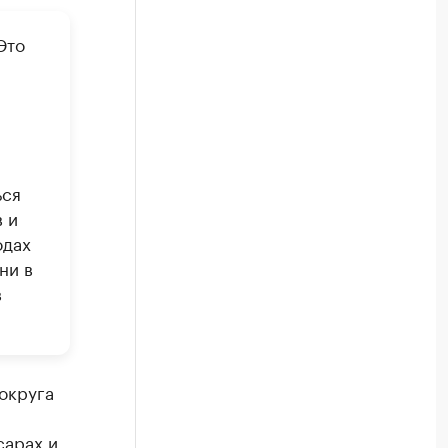
Это
ься
 и
одах
ни в
в
округа
сарах и