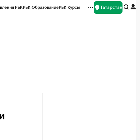
Татарстан
вления РБК
РБК Образование
РБК Курсы
рейтинги
Франшизы
Газета
ок наличной валюты
и