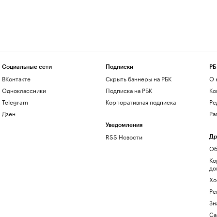
Социальные сети
Подписки
РБ
ВКонтакте
Скрыть баннеры на РБК
О 
Одноклассники
Подписка на РБК
Ко
Telegram
Корпоративная подписка
Ре
Дзен
Ра
Уведомления
RSS Новости
Др
Об
Ко
до
Хо
Ре
Зн
Са