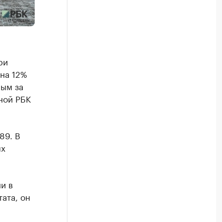
ри
 на 12%
ным за
ной РБК
89. В
ых
и в
тата, он