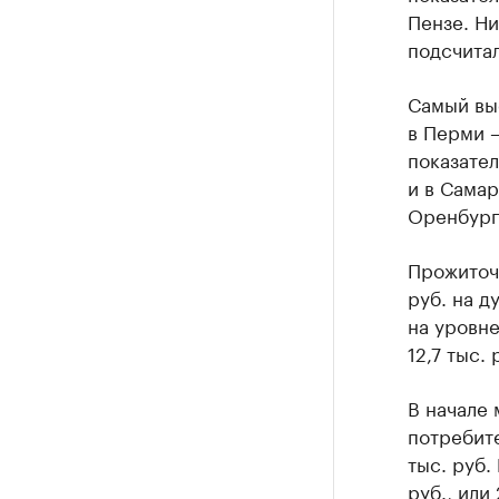
Пензе. Ни
подсчитал
Самый вы
в Перми –
показател
и в Самаре
Оренбурге
Прожиточ
руб. на д
на уровне
12,7 тыс. 
В начале 
потребите
тыс. руб
руб., или 