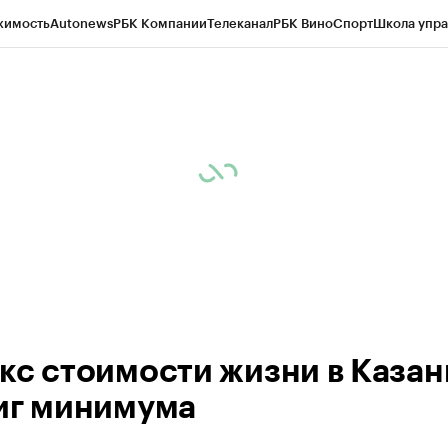
жимость
Autonews
РБК Компании
Телеканал
РБК Вино
Спорт
Школа упра
ипто
РБК Бизнес-среда
Дискуссионный клуб
Исследования
Кредитные 
рагентов
Политика
Экономика
Бизнес
Технологии и медиа
Финансы
Рын
кс стоимости жизни в Казан
иг минимума