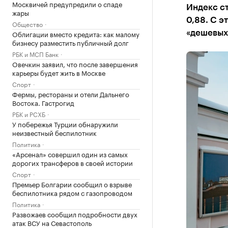
Москвичей предупредили о спаде
Индекс ст
жары
0,88. С э
Общество
Облигации вместо кредита: как малому
«дешевых
бизнесу разместить публичный долг
РБК и МСП Банк
Овечкин заявил, что после завершения
карьеры будет жить в Москве
Спорт
Фермы, рестораны и отели Дальнего
Востока. Гастрогид
РБК и РСХБ
У побережья Турции обнаружили
неизвестный беспилотник
Политика
«Арсенал» совершил один из самых
дорогих трансферов в своей истории
Спорт
Премьер Болгарии сообщил о взрыве
беспилотника рядом с газопроводом
Политика
Развожаев сообщил подробности двух
атак ВСУ на Севастополь