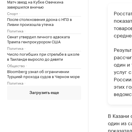
Матч звезд на Кубке Овечкина
завершился вничью
Росстат
Спорт
После столкновения дрона с НПЗ в
показа
Ливии произошла утечка
товаров
Политика
средне
Сенат утвердил личного адвоката
Трампа генпрокурором США
Политика
Резуль
Число погибших при стрельбе в школе
рассчи
в Таиланде выросло до девяти
один и
Общество
услуг 
Bloomberg узнал об ограничении
Турцией прохода судов в Черном море
России
Политика
этих г
ведомс
Загрузить еще
В Казани
один из с
показател