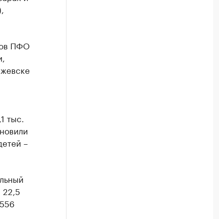
,
дов ПФО
и,
Ижевске
1 тыс.
ановили
детей –
льный
 22,5
 556