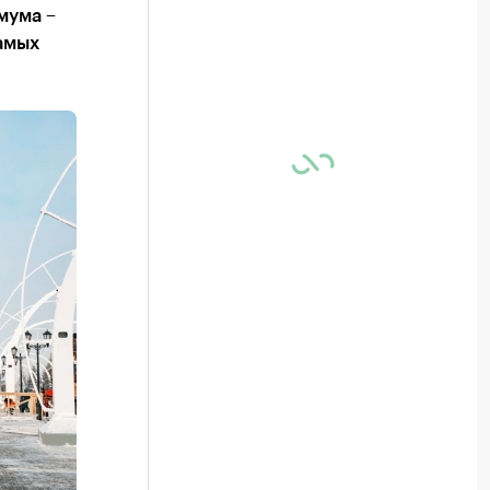
мума –
самых