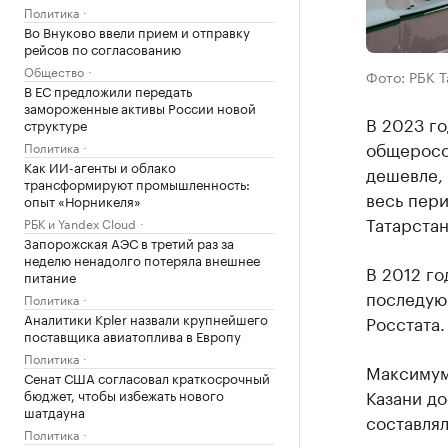
Политика
Во Внуково ввели прием и отправку
рейсов по согласованию
Общество
Фото: РБК 
В ЕС предложили передать
замороженные активы России новой
В 2023 го
структуре
общеросси
Политика
Как ИИ-агенты и облако
дешевле, 
трансформируют промышленность:
весь пери
опыт «Норникеля»
Татарстан
РБК и Yandex Cloud
Запорожская АЭС в третий раз за
неделю ненадолго потеряла внешнее
В 2012 го
питание
последующ
Политика
Аналитики Kpler назвали крупнейшего
Росстата.
поставщика авиатоплива в Европу
Политика
Максимум
Сенат США согласовал краткосрочный
Казани до
бюджет, чтобы избежать нового
шатдауна
составлял
Политика