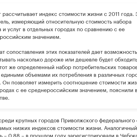
 рассчитывает индекс стоимости жизни с 2011 года. 
тель, измеряющий относительную стоимость набора
 и услуг в отдельных городах по сравнению с ее
российским значением.
тат сопоставления этих показателей дает возможность
тывать насколько дороже или дешевле будет обходит
 тот же определенный набор потребительских товаров
с едиными объемами их потребления в различных гор
. Он позволяет измерить соотношение стоимости жиз
ородах с ее среднероссийским значением, пояснили 
тве.
 среди крупных городов Приволжского федерального 
амых низких индексов стоимости жизни. Аналогичный
ь – 0,88 – в прошлом году зарегистрировали в Чебок