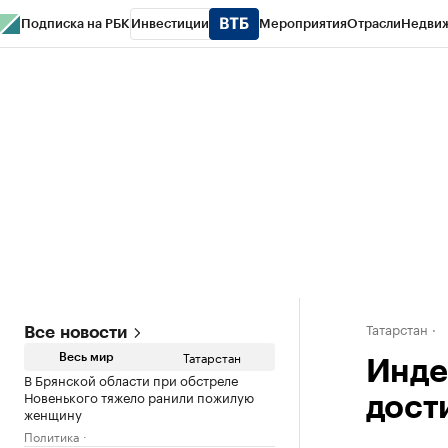
Подписка на РБК
Инвестиции
Мероприятия
Отрасли
Недви
РБК Life
Тренды
Визионеры
Национальные проекты
Город
Стиль
Кр
Спецпроекты СПб
Конференции СПб
Спецпроекты
Проверка конт
Татарстан
Все новости
Татарстан
Весь мир
Инде
В Брянской области при обстреле
Новенького тяжело ранили пожилую
дост
женщину
Политика