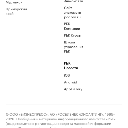
Знакомства
Мурманск
Сайт
Приморский
знакомств
край
podbor.ru
РБК
Компании
РБК Курсы
Школа
управления
РБК
РБК
Новости
iOS
Android
AppGallery
© ООО «БИЗНЕСПРЕСС», АО «РОСБИЗНЕСКОНСАЛТИНГ», 1995–
2026. Сообщения и материалы информационного агентства «РБК»
(свидетельство о регистрации средства массовой информации
выдано Федеральной службой по надзору в сфере связи,