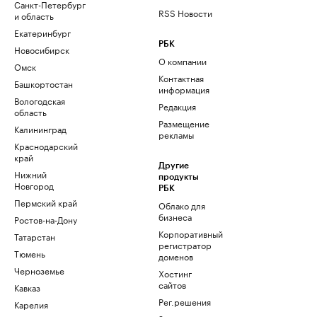
Санкт-Петербург
RSS Новости
и область
Екатеринбург
РБК
Новосибирск
О компании
Омск
Контактная
Башкортостан
информация
Вологодская
Редакция
область
Размещение
Калининград
рекламы
Краснодарский
край
Другие
Нижний
продукты
Новгород
РБК
Пермский край
Облако для
бизнеса
Ростов-на-Дону
Корпоративный
Татарстан
регистратор
Тюмень
доменов
Черноземье
Хостинг
сайтов
Кавказ
Рег.решения
Карелия