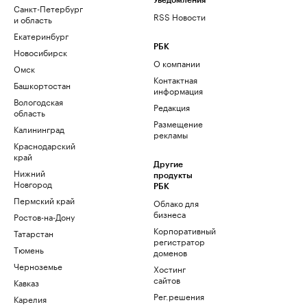
Уведомления
Санкт-Петербург
RSS Новости
и область
Екатеринбург
РБК
Новосибирск
О компании
Омск
Контактная
Башкортостан
информация
Вологодская
Редакция
область
Размещение
Калининград
рекламы
Краснодарский
край
Другие
Нижний
продукты
Новгород
РБК
Пермский край
Облако для
бизнеса
Ростов-на-Дону
Корпоративный
Татарстан
регистратор
Тюмень
доменов
Черноземье
Хостинг
сайтов
Кавказ
Рег.решения
Карелия