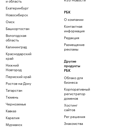
и область
Екатеринбург
РБК
Новосибирск
О компании
Омск
Контактная
Башкортостан
информация
Вологодская
Редакция
область
Размещение
Калининград
рекламы
Краснодарский
край
Другие
Нижний
продукты
Новгород
РБК
Пермский край
Облако для
бизнеса
Ростов-на-Дону
Корпоративный
Татарстан
регистратор
Тюмень
доменов
Черноземье
Хостинг
сайтов
Кавказ
Рег.решения
Карелия
Знакомства
Мурманск