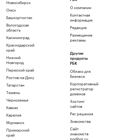
Новосибирск
О компании
Омск
Контактная
Башкортостан
информация
Вологодская
Редакция
область
Размещение
Калининград
рекламы
Краснодарский
край
Другие
Нижний
продукты
Новгород
РБК
Пермский край
Облако для
бизнеса
Ростов-на-Дону
Корпоративный
Татарстан
регистратор
Тюмень
доменов
Черноземье
Хостинг
сайтов
Кавказ
Рег.решения
Карелия
Знакомства
Мурманск
Сайт
Приморский
знакомств
край
podbor.ru