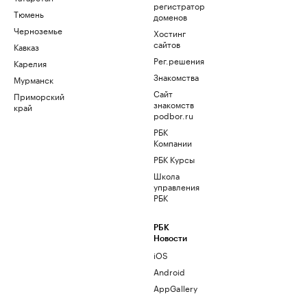
регистратор
Тюмень
доменов
Черноземье
Хостинг
сайтов
Кавказ
Рег.решения
Карелия
Знакомства
Мурманск
Сайт
Приморский
знакомств
край
podbor.ru
РБК
Компании
РБК Курсы
Школа
управления
РБК
РБК
Новости
iOS
Android
AppGallery