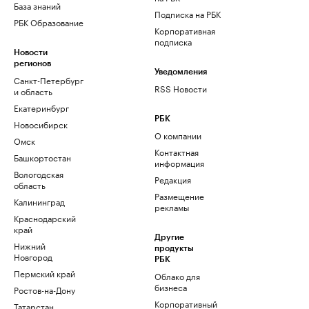
База знаний
Подписка на РБК
РБК Образование
Корпоративная
подписка
Новости
регионов
Уведомления
Санкт-Петербург
RSS Новости
и область
Екатеринбург
РБК
Новосибирск
О компании
Омск
Контактная
Башкортостан
информация
Вологодская
Редакция
область
Размещение
Калининград
рекламы
Краснодарский
край
Другие
Нижний
продукты
Новгород
РБК
Пермский край
Облако для
бизнеса
Ростов-на-Дону
Корпоративный
Татарстан