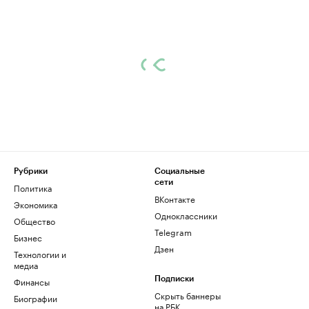
Рубрики
Социальные
сети
Политика
ВКонтакте
Экономика
Одноклассники
Общество
Telegram
Бизнес
Дзен
Технологии и
медиа
Финансы
Подписки
Скрыть баннеры
Биографии
на РБК