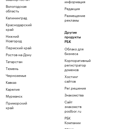
информация
Вологодская
Редакция
область
Размещение
Калининград
рекламы
Краснодарский
край
Другие
Нижний
продукты
Новгород
РБК
Пермский край
Облако для
бизнеса
Ростов-на-Дону
Корпоративный
Татарстан
регистратор
Тюмень
доменов
Черноземье
Хостинг
сайтов
Кавказ
Рег.решения
Карелия
Знакомства
Мурманск
Сайт
Приморский
знакомств
край
podbor.ru
РБК
Компании