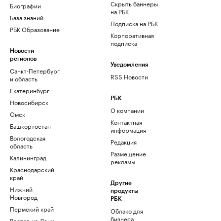
Скрыть баннеры
Биографии
на РБК
База знаний
Подписка на РБК
РБК Образование
Корпоративная
подписка
Новости
регионов
Уведомления
Санкт-Петербург
RSS Новости
и область
Екатеринбург
РБК
Новосибирск
О компании
Омск
Контактная
Башкортостан
информация
Вологодская
Редакция
область
Размещение
Калининград
рекламы
Краснодарский
край
Другие
Нижний
продукты
Новгород
РБК
Пермский край
Облако для
бизнеса
Ростов-на-Дону