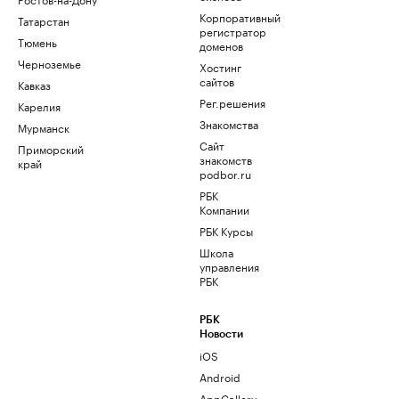
Корпоративный
Татарстан
регистратор
Тюмень
доменов
Черноземье
Хостинг
сайтов
Кавказ
Рег.решения
Карелия
Знакомства
Мурманск
Сайт
Приморский
знакомств
край
podbor.ru
РБК
Компании
РБК Курсы
Школа
управления
РБК
РБК
Новости
iOS
Android
AppGallery