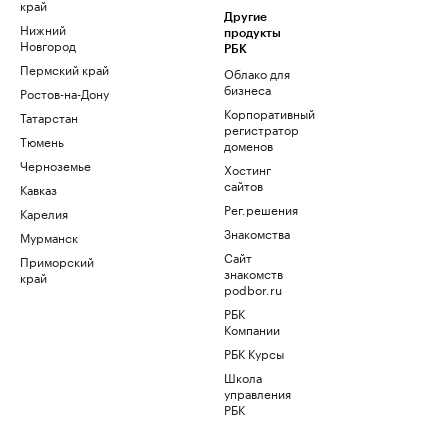
край
Другие
Нижний
продукты
Новгород
РБК
Пермский край
Облако для
бизнеса
Ростов-на-Дону
Корпоративный
Татарстан
регистратор
Тюмень
доменов
Черноземье
Хостинг
сайтов
Кавказ
Рег.решения
Карелия
Знакомства
Мурманск
Сайт
Приморский
знакомств
край
podbor.ru
РБК
Компании
РБК Курсы
Школа
управления
РБК