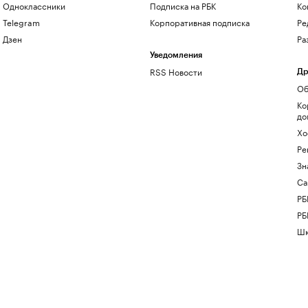
Одноклассники
Подписка на РБК
Ко
Telegram
Корпоративная подписка
Ре
Дзен
Ра
Уведомления
RSS Новости
Др
Об
Ко
до
Хо
Ре
Зн
Са
РБ
РБ
Шк