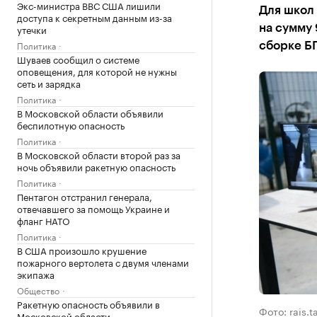
Экс-министра ВВС США лишили
Для школ
доступа к секретным данным из-за
утечки
на сумму 
Политика
сборке Б
Шуваев сообщил о системе
оповещения, для которой не нужны
сеть и зарядка
Политика
В Московской области объявили
беспилотную опасность
Политика
В Московской области второй раз за
ночь объявили ракетную опасность
Политика
Пентагон отстранил генерала,
отвечавшего за помощь Украине и
фланг НАТО
Политика
В США произошло крушение
пожарного вертолета с двумя членами
экипажа
Общество
Ракетную опасность объявили в
Фото: rais.t
Московской области