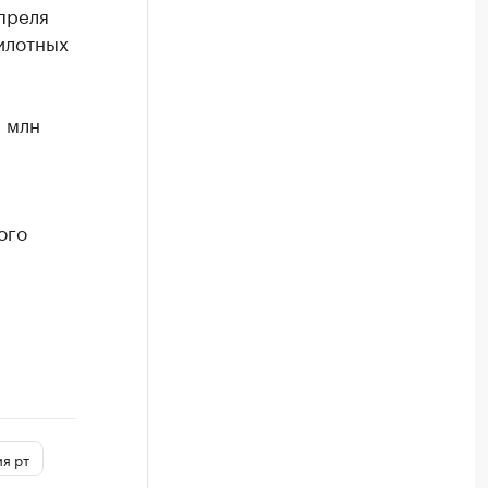
преля
пилотных
6 млн
ого
я рт