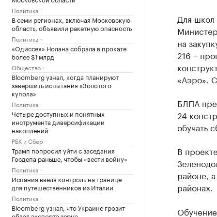
Политика
Для школ 
В семи регионах, включая Московскую
область, объявили ракетную опасность
Министерс
Политика
на закупк
«Одиссея» Нолана собрала в прокате
216 – пр
более $1 млрд
конструк
Общество
Bloomberg узнал, когда планируют
«Аэро». С
завершить испытания «Золотого
купола»
БЛПА пред
Политика
Четыре доступных и понятных
24 констр
инструмента диверсификации
обучать с
накоплений
РБК и Сбер
В проекте
Трамп попросил уйти с заседания
Госдепа раньше, чтобы «вести войну»
Зеленодо
Политика
районе, а
Испания ввела контроль на границе
районах.
для путешественников из Италии
Политика
Bloomberg узнал, что Украине грозит
Обучение 
обвал экспорта зерна