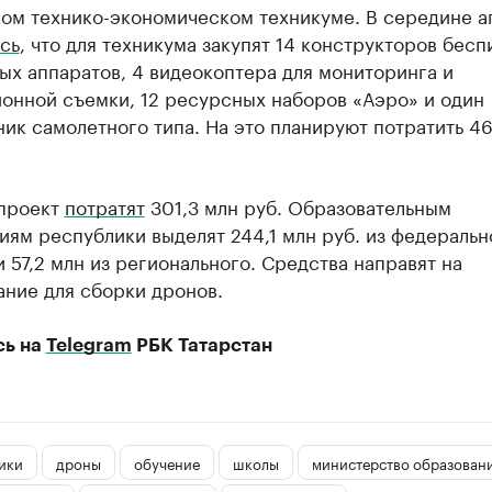
ом технико-экономическом техникуме. В середине а
сь
, что для техникума закупят 14 конструкторов бес
ых аппаратов, 4 видеокоптера для мониторинга и
ионной съемки, 12 ресурсных наборов «Аэро» и один
ик самолетного типа. На это планируют потратить 4
 проект
потратят
301,3 млн руб. Образовательным
ям республики выделят 244,1 млн руб. из федеральн
 57,2 млн из регионального. Средства направят на
ание для сборки дронов.
сь на
Telegram
РБК Татарстан
ики
дроны
обучение
школы
министерство образовани