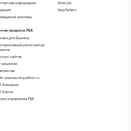
нтактная информация
Android
дакция
AppGallery
змещение рекламы
угие продукты РБК
лако для бизнеса
рпоративный регистратор
менов
стинг сайтов
г.решения
акомства
йт знакомств podbor.ru
К Компании
К Курсы
ола управления РБК