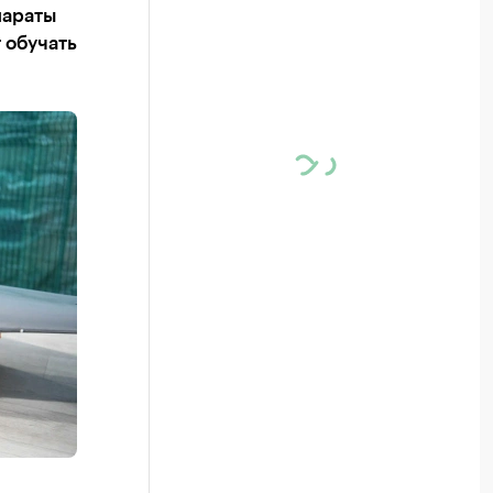
параты
 обучать