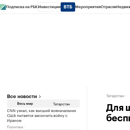
Подписка на РБК
Инвестиции
Мероприятия
Отрасли
Недви
РБК Life
Тренды
Визионеры
Национальные проекты
Город
Стиль
Кр
Спецпроекты СПб
Конференции СПб
Спецпроекты
Проверка конт
Татарстан
Все новости
Татарстан
Весь мир
Для 
CNN узнал, как высший военачальник
США пытается закончить войну с
бесп
Ираном
Политика