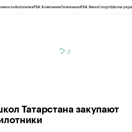
жимость
Autonews
РБК Компании
Телеканал
РБК Вино
Спорт
Школа упра
ипто
РБК Бизнес-среда
Дискуссионный клуб
Исследования
Кредитные 
рагентов
Политика
Экономика
Бизнес
Технологии и медиа
Финансы
Рын
школ Татарстана закупают
илотники