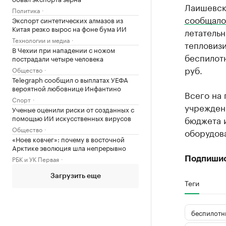
Лаишевск
Политика
сообщало
Экспорт синтетических алмазов из
Китая резко вырос на фоне бума ИИ
летательн
Технологии и медиа
тепловиз
В Чехии при нападении с ножом
беспилотн
пострадали четыре человека
руб.
Общество
Telegraph сообщил о выплатах УЕФА
вероятной любовнице Инфантино
Всего на
Спорт
учреждени
Ученые оценили риски от созданных с
помощью ИИ искусственных вирусов
бюджета и
Общество
оборудов
«Ноев ковчег»: почему в восточной
Арктике эволюция шла непрерывно
РБК и УК Первая
Подпиши
Загрузить еще
Теги
беспилотн