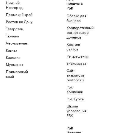
Нижний
продукты
Новгород
РБК
Пермский край
Облако для
бизнеса
Ростов-на-Дону
Корпоративный
Татарстан
регистратор
Тюмень
доменов
Черноземье
Хостинг
сайтов
Кавказ
Рег.решения
Карелия
Знакомства
Мурманск
Сайт
Приморский
знакомств
край
podbor.ru
РБК
Компании
РБК Курсы
Школа
управления
РБК
РБК