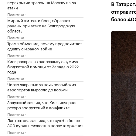
перекрытии трассы на Москву из-за
В Татарст
атаки
отправитс
Политика
Мирный житель и боец «Орлана»
более 40
ранены при атаке на Белгородскую
область
Политика
Трамп объяснил, почему предпочитает
сделку с Ираном войне
Политика
Киев раскрыл «колоссальную сумму»
бюджетной помощи от Запада с 2022
года
Политика
Число закрытых за ночь российских
аэропортов выросло до восьми
Политика
Залужный заявил, что Киев исчерпал
ресурс вооружений в конфликте
Политика
Лантратова заявила, что судьба более
300 курян неизвестна после вторжения
Политика