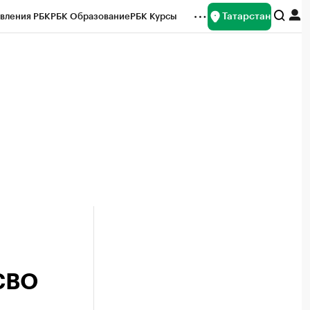
Татарстан
вления РБК
РБК Образование
РБК Курсы
рейтинги
Франшизы
Газета
ок наличной валюты
 СВО