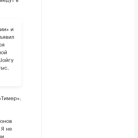
ии» и
ъявил
ря
ной
Шойгу
тыс.
«Тимер».
ьонов
 Я не
ми