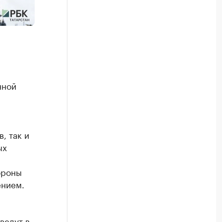
нной
, так и
ых
ороны
ением.
ведут в