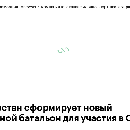
жимость
Autonews
РБК Компании
Телеканал
РБК Вино
Спорт
Школа упра
ипто
РБК Бизнес-среда
Дискуссионный клуб
Исследования
Кредитные 
рагентов
Политика
Экономика
Бизнес
Технологии и медиа
Финансы
Рын
рстан сформирует новый
ной батальон для участия в