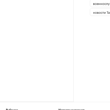
военносл
новости Та