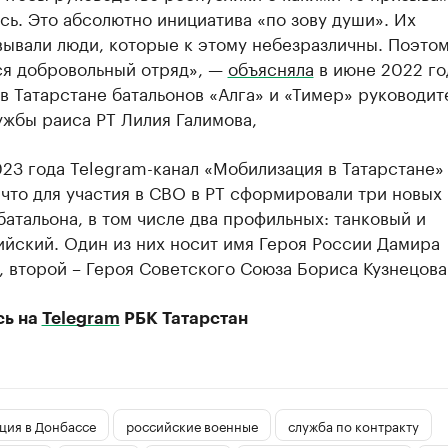
ь. Это абсолютно инициатива «по зову души». Их
ывали люди, которые к этому небезразличны. Поэтом
ся добровольный отряд», —
объясняла
в июне 2022 го
в Татарстане батальонов «Алга» и «Тимер» руководит
жбы раиса РТ Лилия Галимова,
23 года Telegram-канал «Мобилизация в Татарстане»
 что для участия в СВО в РТ сформировали три новых
атальона, в том числе два профильных: танковый и
йский. Один из них носит имя Героя России Дамира
 второй – Героя Советского Союза Бориса Кузнецова
сь на
Telegram
РБК Татарстан
ция в Донбассе
российские военные
служба по контракту