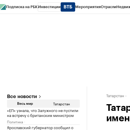
Подписка на РБК
Инвестиции
Мероприятия
Отрасли
Недви
РБК Life
Тренды
Визионеры
Национальные проекты
Город
Стиль
Кр
Спецпроекты СПб
Конференции СПб
Спецпроекты
Проверка конт
Татарстан
Все новости
Татарстан
Весь мир
Тата
«ЕП» узнала, что Залужного не пустили
на встречу с британским министром
имен
Политика
Ярославский губернатор сообщил о