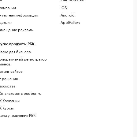
К
РБК Новости
компании
iOS
нтактная информация
Android
дакция
AppGallery
змещение рекламы
угие продукты РБК
лако для бизнеса
рпоративный регистратор
менов
стинг сайтов
г.решения
акомства
йт знакомств podbor.ru
К Компании
К Курсы
ола управления РБК