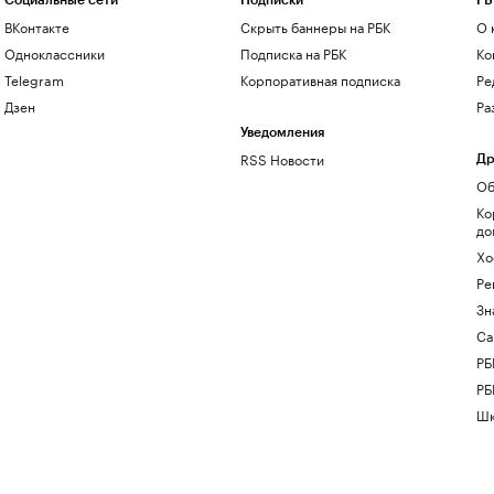
Социальные сети
Подписки
РБ
ВКонтакте
Скрыть баннеры на РБК
О 
Одноклассники
Подписка на РБК
Ко
Telegram
Корпоративная подписка
Ре
Дзен
Ра
Уведомления
RSS Новости
Др
Об
Ко
до
Хо
Ре
Зн
Са
РБ
РБ
Шк