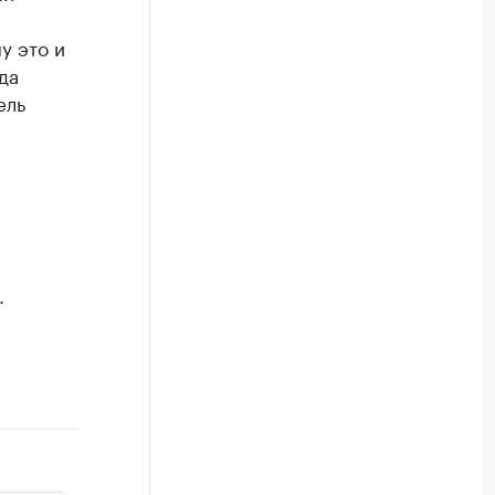
у это и
да
ель
.