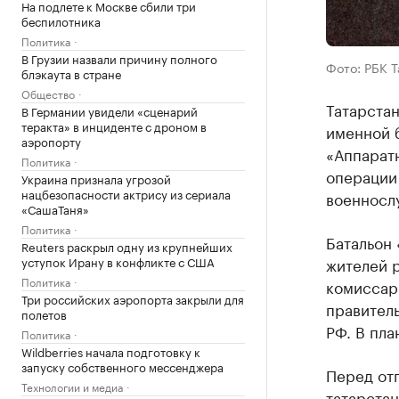
На подлете к Москве сбили три
беспилотника
Политика
В Грузии назвали причину полного
Фото: РБК 
блэкаута в стране
Общество
Татарста
В Германии увидели «сценарий
теракта» в инциденте с дроном в
именной 
аэропорту
«Аппаратн
Политика
операции 
Украина признала угрозой
нацбезопасности актрису из сериала
военносл
«СашаТаня»
Политика
Батальон 
Reuters раскрыл одну из крупнейших
уступок Ирану в конфликте с США
жителей р
Политика
комиссари
Три российских аэропорта закрыли для
правитель
полетов
РФ. В пл
Политика
Wildberries начала подготовку к
запуску собственного мессенджера
Перед отп
Технологии и медиа
татарстан