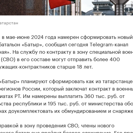
Татарстан
н в мае-июне 2024 года намерен сформировать новый
батальон «Батыр», сообщил сегодня Тelegram-канал
ая». На службу по контракту в зону специальной вое
(СВО) в его составе могут отправить более 400
ужащих-контрактников старше 18 лет.
«Батыр» планируют сформировать как из татарстанцев
егионов России, который заключат контракт в военн
атах РТ. Им намерены выплатить 360 тыс. руб. от
ства республики и 195 тыс. руб. от министерства об
анах доукомплектовать их обмундированием и снаряж
равкой в зону проведения СВО, члены нового
ского батальона пройдут боевое слаживание. Его про