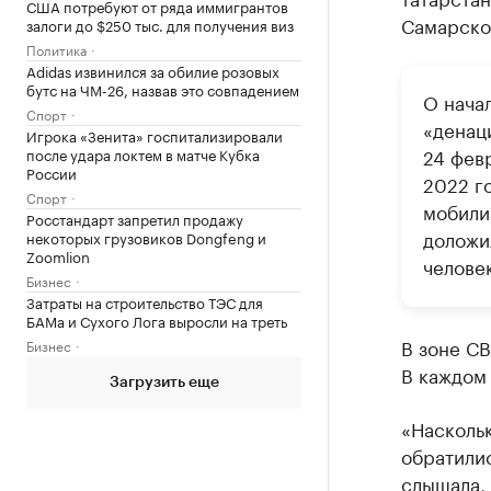
США потребуют от ряда иммигрантов
Самарско
залоги до $250 тыс. для получения виз
Политика
Adidas извинился за обилие розовых
бутс на ЧМ-26, назвав это совпадением
О нача
Спорт
«денац
Игрока «Зенита» госпитализировали
24 февр
после удара локтем в матче Кубка
России
2022 г
Спорт
мобили
Росстандарт запретил продажу
доложи
некоторых грузовиков Dongfeng и
Zoomlion
человек
Бизнес
Затраты на строительство ТЭС для
БАМа и Сухого Лога выросли на треть
В зоне СВ
Бизнес
В каждом 
Загрузить еще
«Наскольк
обратили
слышала,