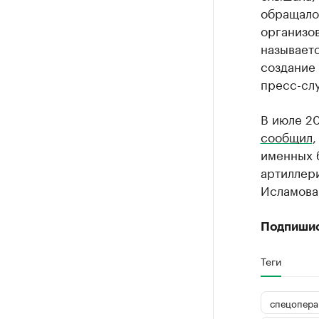
обращалос
организов
называет
создание 
пресс-слу
В июле 20
сообщил
,
именных б
артиллери
Исламова,
Подпиши
Теги
спецопера