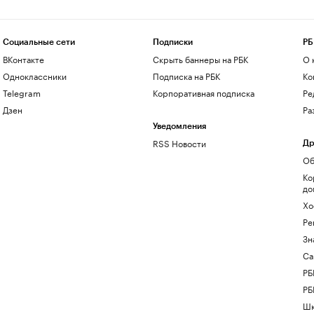
Социальные сети
Подписки
РБ
ВКонтакте
Скрыть баннеры на РБК
О 
Одноклассники
Подписка на РБК
Ко
Telegram
Корпоративная подписка
Ре
Дзен
Ра
Уведомления
RSS Новости
Др
Об
Ко
до
Хо
Ре
Зн
Са
РБ
РБ
Шк