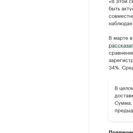
«В этой с
быть акту
совместны
наблюдает
В марте в
рассказа
сравнени
зарегистр
34%. Сред
В цело
доставк
Сумма, 
предыд
Подпиши