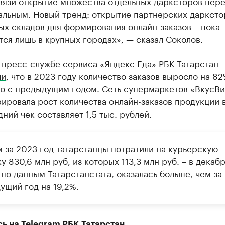
вязи открытие множества отдельных дарксторов пере
альным. Новый тренд: открытие партнерских дарксто
х складов для формирования онлайн-заказов – пока
ся лишь в крупных городах», — сказал Соколов.
 пресс-службе сервиса «Яндекс Еда» РБК Татарстан
ли
, что в 2023 году количество заказов выросло на 82
ю с предыдущим годом. Сеть супермаркетов «ВкусВи
ировала рост количества онлайн-заказов продукции в
ний чек составляет 1,5 тыс. рублей.
м за 2023 год татарстанцы потратили на курьерскую
у 830,6 млн руб, из которых 113,3 млн руб. – в декабр
по данным Татарстанстата, оказалась больше, чем за
ущий год на 19,2%.
сь на
Telegram
РБК Татарстан