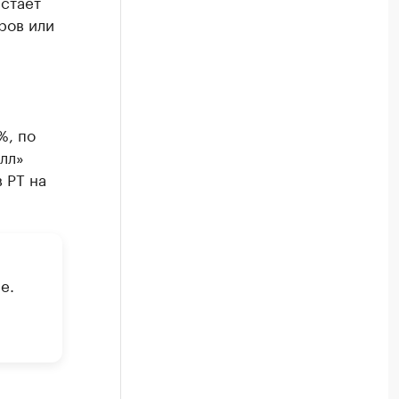
стает
ров или
%, по
лл»
 РТ на
е.