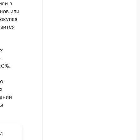
или в
инов или
покупка
овится
х
е
20%.
го
х
дений
ры
24