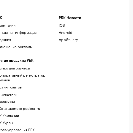
К
РБК Новости
компании
iOS
нтактная информация
Android
дакция
AppGallery
змещение рекламы
угие продукты РБК
лако для бизнеса
рпоративный регистратор
менов
стинг сайтов
г.решения
акомства
йт знакомств podbor.ru
К Компании
К Курсы
ола управления РБК