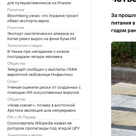
для путешественников из Италии
Политика
Bloomberg узнал, что Украине грозит
За прошлы
обвал экспорта зерна
питания в
Политика
годом ран
Экспорт синтетических алмазов из
Китая резко вырос на фоне бума ИИ
Технологии и медиа
В Чехии при нападении с ножом
пострадали четыре человека
Общество
Telegraph сообщил о выплатах УЕФА
вероятной любовнице Инфантино
Спорт
Ученые оценили риски от созданных с
помощью ИИ искусственных вирусов
Общество
«Ноев ковчег»: почему в восточной
Арктике эволюция шла непрерывно
РБК и УК Первая
Сооснователь Wikipedia назвал ее
рупором пропаганды под эгидой ЦРУ
Технологии и медиа