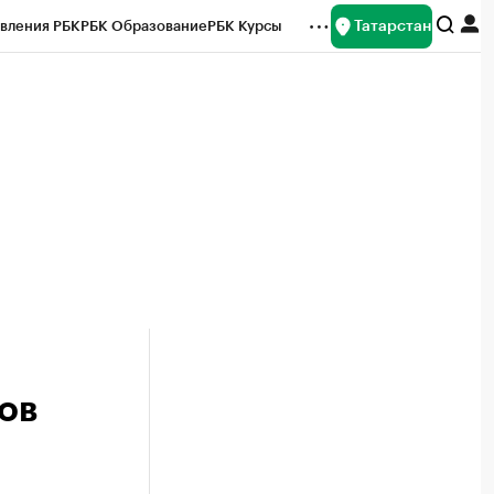
Татарстан
вления РБК
РБК Образование
РБК Курсы
рейтинги
Франшизы
Газета
ок наличной валюты
ов