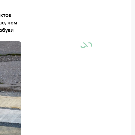
уктов
ше, чем
обуви