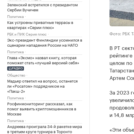
Зеленский встретился с президентом
Сербии Вучичем
Политика
Как устроены приватные террасы в
квартирах «Серии плюс»
Фото: РБК 
РБК и ПИК Серия плюс
Экс-президент Финляндии усомнился в
сценарии нападения России на НАТО
В РТ сект
Политика
рейтинге 
Глава «Эксмо» назвал книгу, которая
целом по 
поможет стать «лучшей версией себя»
Татарста
РАДИО
Общество
Артем Со
Мадьяр ответил на вопрос, останется
ли «Росатом» подрядчиком на
«Пакш-2»
За 2023 г
Политика
увеличилс
Росфинмониторинг рассказал, как
продоволь
помог выявить криптомошенников в
Москве
и 14,8 мл
Политика
Андреева проиграла 34-й ракетке мира
«Эти объе
в третьем круге турнира в Торонто