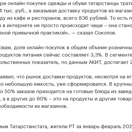
при онлайн-покупке одежды и обуви татарстанцы трат
 тыс. руб., а заказывая доставку продуктов из магаз
ду из кафе и ресторанов, всего 836 рублей. То есть 
 в интернете не просто происходит чаще – она стан
вной привычной практикой», — сказал Соколов.
овам, доля онлайн-покупок в общем объеме розничны
одуктов питания сейчас составляет 3,3%. В сегмент
льственных показатель, по данным АКИТ, достигает 
аявил, что рынок доставки продуктов, несмотря на е
но небольшую емкость, уже сформировался. В крупны
о 50% заказов приходится на готовые блюда из заве
 а в других до 90% – это на продукты и другие това
еобходимости из магазинов.
ным Татарстанстата, жители РТ за январь-февраль 20