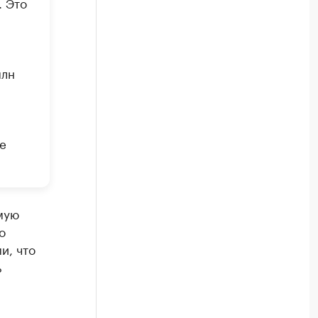
. Это
млн
е
мую
о
и, что
ь