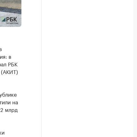
в
ия: в
зал РБК
 (АКИТ)
ублике
тили на
,2 млрд
ки