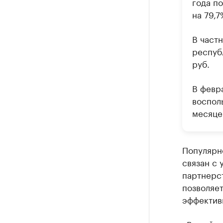
года по
на 79,
В частн
республ
руб.
В февр
воспол
месяце
Популярно
связан с 
партнерст
позволяет
эффектив