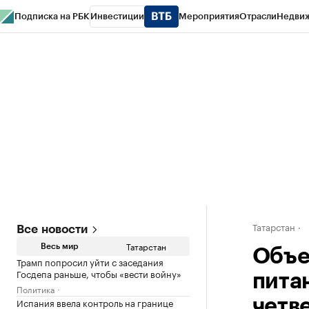
Подписка на РБК
Инвестиции
Мероприятия
Отрасли
Недви
РБК Life
Тренды
Визионеры
Национальные проекты
Город
Стиль
Кр
Спецпроекты СПб
Конференции СПб
Спецпроекты
Проверка конт
Татарстан
Все новости
Татарстан
Весь мир
Объе
Трамп попросил уйти с заседания
Госдепа раньше, чтобы «вести войну»
пита
Политика
Испания ввела контроль на границе
четв