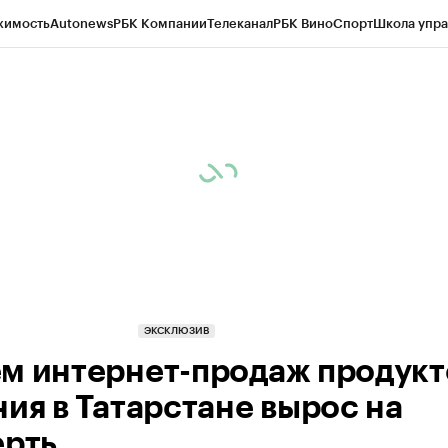
жимость
Autonews
РБК Компании
Телеканал
РБК Вино
Спорт
Школа упра
ипто
РБК Бизнес-среда
Дискуссионный клуб
Исследования
Кредитные 
рагентов
Политика
Экономика
Бизнес
Технологии и медиа
Финансы
Рын
ЭКСКЛЮЗИВ
м интернет-продаж продукт
ния в Татарстане вырос на
ерть