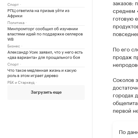
заказов: 
Спорт
среднем 4
РПЦ ответила на призыв уйти из
Африки
готовую е
Политика
продуктов
Минпромторг сообщил об изучении
повседне
властями идей по поддержке селлеров
WB
Бизнес
По его сл
Александр Усик заявил, что у него есть
продаж пр
«два варианта» для прощального боя
непродово
Спорт
Что такое медленная жизнь и какую
роль в этом играет дерево
Соколов з
РБК и Старквуд
достаточ
Загрузить еще
городах д
общепита,
первой н
По дан