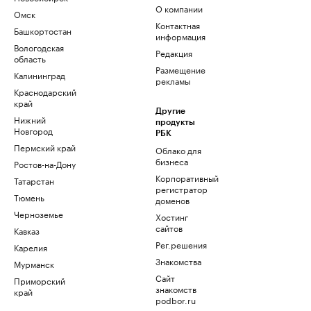
О компании
Омск
Контактная
Башкортостан
информация
Вологодская
Редакция
область
Размещение
Калининград
рекламы
Краснодарский
край
Другие
Нижний
продукты
Новгород
РБК
Пермский край
Облако для
бизнеса
Ростов-на-Дону
Корпоративный
Татарстан
регистратор
Тюмень
доменов
Черноземье
Хостинг
сайтов
Кавказ
Рег.решения
Карелия
Знакомства
Мурманск
Сайт
Приморский
знакомств
край
podbor.ru