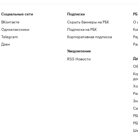
Социальные сети
Подписки
РБ
ВКонтакте
Скрыть баннеры на РБК
О 
Одноклассники
Подписка на РБК
Ко
Telegram
Корпоративная подписка
Ре
Дзен
Ра
Уведомления
RSS Новости
Др
Об
Ко
до
Хо
Ре
Зн
Са
РБ
РБ
Шк