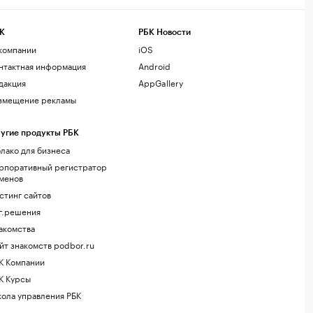
К
РБК Новости
компании
iOS
нтактная информация
Android
дакция
AppGallery
змещение рекламы
угие продукты РБК
лако для бизнеса
рпоративный регистратор
менов
стинг сайтов
г.решения
акомства
йт знакомств podbor.ru
К Компании
К Курсы
ола управления РБК