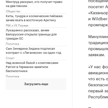
посещение
Минтруд раскрыл, кто получит право
на две пенсии
посетят 
Общество
«Казаньо
Киты, тундра и космические пейзажи:
и Wildber
зачем ехать в восточную Арктику
промпарк 
РБК и УК Первая
Лукашенко рассказал, зачем
Белоруссия открыла границы для
Минуллина
граждан ЕС
традицион
Политика
промышле
Сын Зинедина Зидана подписал
контракт с «Леганесом» на один год
заявкам.
Спорт
Над военной базой с комплексами
«У нас ф
Patriot в Германии заметили
беспилотники
авиацион
Политика
что есть
безопасн
Загрузить еще
первый з
Республик