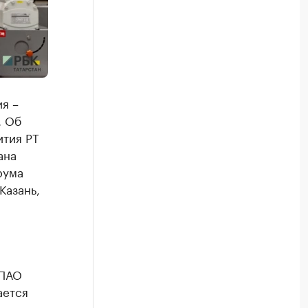
я –
. Об
ития РТ
ана
рума
Казань,
 ПАО
ается