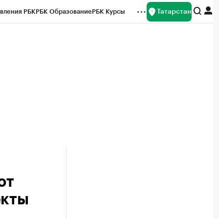
Татарстан
вления РБК
РБК Образование
РБК Курсы
рейтинги
Франшизы
Газета
ок наличной валюты
ют
екты