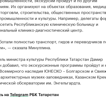
ромышленности, экскурсии пройдут и по другим
иям. Их организуют на объектах образования, медици
торговли, строительства, общественных пространств
промышленности и культуры. Например, делегаты фо
осетить Республиканскую клиническую больницу и
нальный клинико-диагностический центр.
отали полностью транспорт, гидов и переводчиков п
м», — сказала Минуллина.
ель министра культуры Республики Татарстан Дамир
н добавил, что экскурсионные программы пройдут и 
 Всемирного наследия ЮНЕСКО – Болгарском и Свия
-архитектурных музеях-заповедниках, Казанском Кре
ической обсерватории им. Энгельгардта.
сь на
Telegram
РБК Татарстан