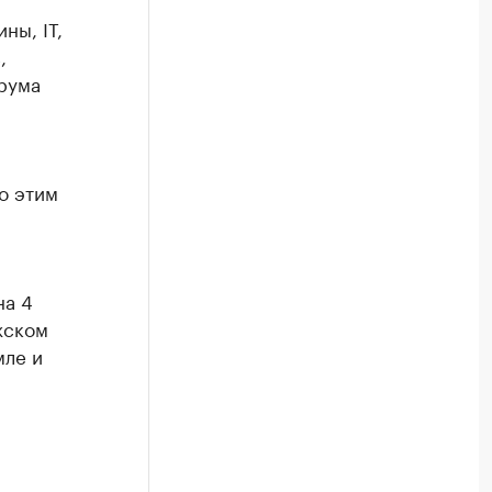
ны, IT,
,
рума
о этим
на 4
жском
мле и