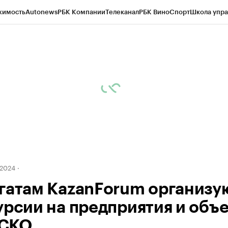
жимость
Autonews
РБК Компании
Телеканал
РБК Вино
Спорт
Школа упра
ипто
РБК Бизнес-среда
Дискуссионный клуб
Исследования
Кредитные 
рагентов
Политика
Экономика
Бизнес
Технологии и медиа
Финансы
Рын
2024
гатам KazanForum организу
урсии на предприятия и объ
СКО