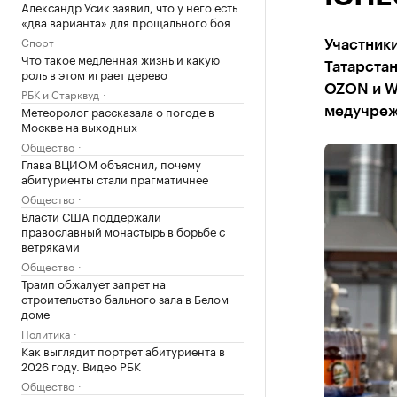
Александр Усик заявил, что у него есть
«два варианта» для прощального боя
Спорт
Участники
Что такое медленная жизнь и какую
Татарстан
роль в этом играет дерево
OZON и Wi
РБК и Старквуд
Метеоролог рассказала о погоде в
медучреж
Москве на выходных
Общество
Глава ВЦИОМ объяснил, почему
абитуриенты стали прагматичнее
Общество
Власти США поддержали
православный монастырь в борьбе с
ветряками
Общество
Трамп обжалует запрет на
строительство бального зала в Белом
доме
Политика
Как выглядит портрет абитуриента в
2026 году. Видео РБК
Общество