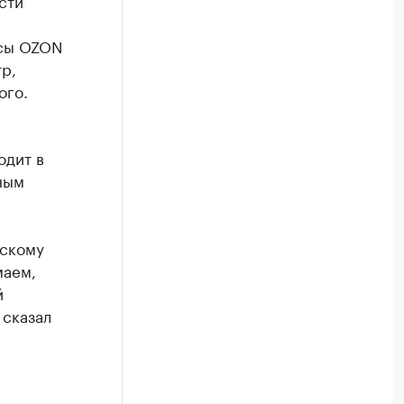
сти
ксы OZON
р,
ого.
одит в
ным
нскому
маем,
й
 сказал