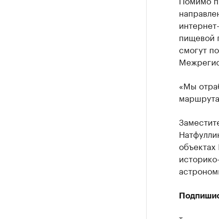
Помимо п
направлен
интернет-
пищевой 
смогут п
Межрегио
«Мы отраб
маршрута
Заместит
Натфулли
объектах
историко
астроном
Подпиши