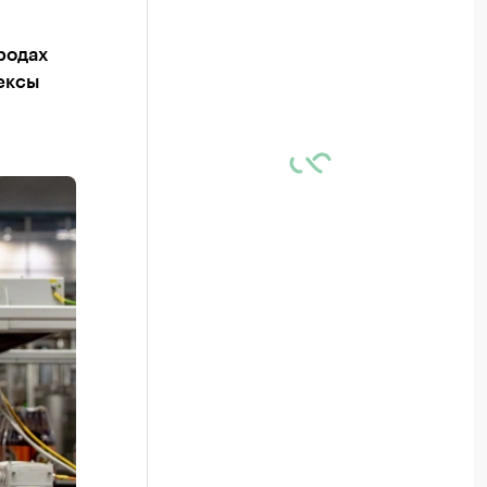
родах
ексы