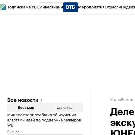
Подписка на РБК
Инвестиции
Мероприятия
Отрасли
Недви
РБК Life
Тренды
Визионеры
Национальные проекты
Город
Стиль
Кр
Спецпроекты СПб
Конференции СПб
Спецпроекты
Проверка конт
KazanForum-
Все новости
Татарстан
Весь мир
Деле
Минпромторг сообщил об изучении
властями идей по поддержке селлеров
экск
WB
Бизнес
ЮНЕ