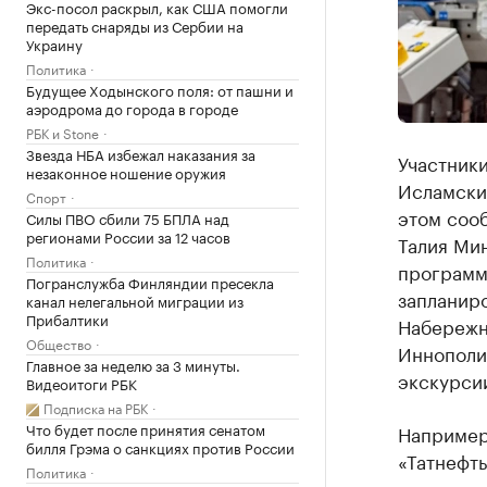
Экс-посол раскрыл, как США помогли
передать снаряды из Сербии на
Украину
Политика
Будущее Ходынского поля: от пашни и
аэродрома до города в городе
РБК и Stone
Звезда НБА избежал наказания за
Участник
незаконное ношение оружия
Исламски
Спорт
этом соо
Силы ПВО сбили 75 БПЛА над
регионами России за 12 часов
Талия Мин
Политика
программ
Погранслужба Финляндии пресекла
запланиро
канал нелегальной миграции из
Прибалтики
Набережн
Общество
Иннополи
Главное за неделю за 3 минуты.
экскурсии
Видеоитоги РБК
Подписка на РБК
Что будет после принятия сенатом
Например
билля Грэма о санкциях против России
«Татнефть
Политика