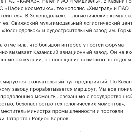
 ПАО «КАМАЗ», Haier и АО «Ремдизель». В Казани го
АО «Нэфис косметикс», технополис «Химград» и ПАО
ргсинтез». В Зеленодольске – логистические компле
ries, Свияжский мультимодальный логистический цент
«Зеленодольск» и судостроительный завод им. Горьк
 отметила, что большой интерес у гостей форума
но вызывает Казанский авиационный завод. Он не вх
нные экскурсии, но посещение возможно по отдель
ормируется окончательный пул предприятий. По Каза
ному заводу прорабатывается маршрут. Мы все пони
 определенные моменты, связанные с государственно
остью, безопасностью технологических моментов», —
аместитель министра промышленности и торговли
и Татарстан Родион Карпов.