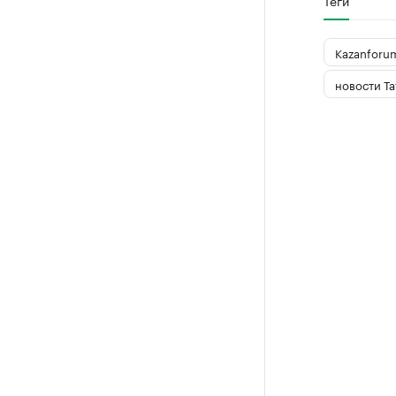
Теги
Kazanforu
новости Та