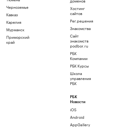
доменов
Черноземье
Хостинг
сайтов
Кавказ
Рег.решения
Карелия
Знакомства
Мурманск
Сайт
Приморский
знакомств
край
podbor.ru
РБК
Компании
РБК Курсы
Школа
управления
РБК
РБК
Новости
iOS
Android
AppGallery