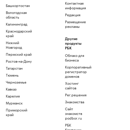
Контактная
Башкортостан
информация
Вологодская
Редакция
область
Размещение
Калининград
рекламы
Краснодарский
край
Другие
Нижний
продукты
Новгород
РБК
Пермский край
Облако для
бизнеса
Ростов-на-Дону
Корпоративный
Татарстан
регистратор
Тюмень
доменов
Черноземье
Хостинг
сайтов
Кавказ
Рег.решения
Карелия
Знакомства
Мурманск
Сайт
Приморский
знакомств
край
podbor.ru
РБК
Компании