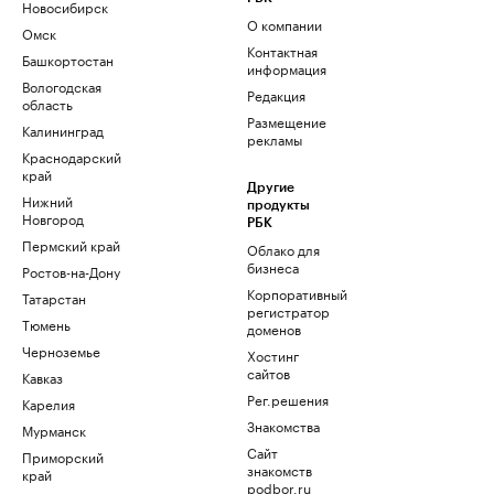
Новосибирск
О компании
Омск
Контактная
Башкортостан
информация
Вологодская
Редакция
область
Размещение
Калининград
рекламы
Краснодарский
край
Другие
Нижний
продукты
Новгород
РБК
Пермский край
Облако для
бизнеса
Ростов-на-Дону
Корпоративный
Татарстан
регистратор
Тюмень
доменов
Черноземье
Хостинг
сайтов
Кавказ
Рег.решения
Карелия
Знакомства
Мурманск
Сайт
Приморский
знакомств
край
podbor.ru