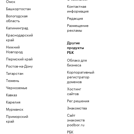
Омск
Контактная
Башкортостан
информация
Вологодская
Редакция
область
Размещение
Калининград
рекламы
Краснодарский
край
Другие
Нижний
продукты
Новгород
РБК
Пермский край
Облако для
бизнеса
Ростов-на-Дону
Корпоративный
Татарстан
регистратор
Тюмень
доменов
Черноземье
Хостинг
сайтов
Кавказ
Рег.решения
Карелия
Знакомства
Мурманск
Сайт
Приморский
знакомств
край
podbor.ru
РБК