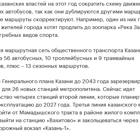
казанских властей на этот год сократить схему движе
х автобусов, так как они дублируются другими марш
е маршруты скорректируют. Например, один из них 
жителей города хотят продлить до зоопарка «Река З
гребных видов спорта.
ня маршрутная сеть общественного транспорта Казан
з 56 автобусных, 10 троллейбусных и 9 трамвайных
в, плюс – 13 сезонных маршрутов.
 Генерального плана Казани до 2043 года зарезерви
 для 26 новых станций метрополитена. Сейчас идет
ство четырех станций второй линии, которые плани
эксплуатацию до 2027 года. Третья линия казанского
ойти от Мамадышского тракта в районе жилого компл
выйти на станцию «Вахитово» и закольцеваться через
рожный вокзал «Казань-1».