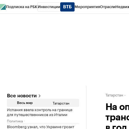
Подписка на РБК
Инвестиции
Мероприятия
Отрасли
Недви
РБК Life
Тренды
Визионеры
Национальные проекты
Город
Стиль
Кр
Спецпроекты СПб
Конференции СПб
Спецпроекты
Проверка конт
Татарстан
Все новости
Татарстан
Весь мир
На о
Испания ввела контроль на границе
для путешественников из Италии
тран
Политика
Bloomberg узнал, что Украине грозит
в год