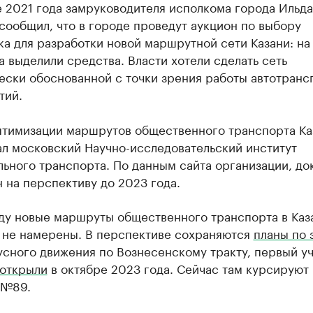
е 2021 года замруководителя исполкома города Ильд
ообщил, что в городе проведут аукцион по выбору
а для разработки новой маршрутной сети Казани: на
а выделили средства. Власти хотели сделать сеть
ески обоснованной с точки зрения работы автотранс
тий.
птимизации маршрутов общественного транспорта Ка
ал московский Научно-исследовательский институт
ьного транспорта. По данным сайта организации, до
 на перспективу до 2023 года.
оду новые маршруты общественного транспорта в Каз
ь не намерены. В перспективе сохраняются
планы по 
сного движения по Вознесенскому тракту, первый у
открыли
в октябре 2023 года. Сейчас там курсируют
 №89.