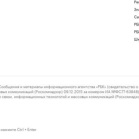
Ре
Зн
Са
РБ
РБ
Шк
ения и материалы информационного агентства «РБК» (свидетельство о 
овых коммуникаций (Роскомнадзор) 09.12.2015 за номером ИА №ФС77-63848) 
 связи, информационных технологий и массовых коммуникаций (Роскомнадз
нажмите Ctrl + Enter