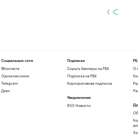
Социальные сети
Подписки
РБ
ВКонтакте
Скрыть баннеры на РБК
О 
Одноклассники
Подписка на РБК
Ко
Telegram
Корпоративная подписка
Ре
Дзен
Ра
Уведомления
RSS Новости
Др
Об
Ко
до
Хо