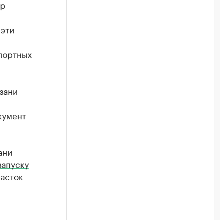
ар
 эти
портных
зани
кумент
ани
запуску
часток