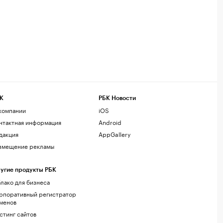
К
РБК Новости
компании
iOS
нтактная информация
Android
дакция
AppGallery
змещение рекламы
угие продукты РБК
лако для бизнеса
рпоративный регистратор
менов
стинг сайтов