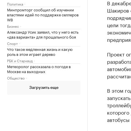
В декабр
Политика
Шакиров с
Минпромторг сообщил об изучении
властями идей по поддержке селлеров
подрядчик
WB
цели тогд
Бизнес
экономич
Александр Усик заявил, что у него есть
«два варианта» для прощального боя
предприя
Спорт
Что такое медленная жизнь и какую
Проект о
роль в этом играет дерево
разработ
РБК и Старквуд
Метеоролог рассказала о погоде в
автомобил
Москве на выходных
рассчитан
Общество
Загрузить еще
В этом г
запускат
троллейбу
которого
автобусы