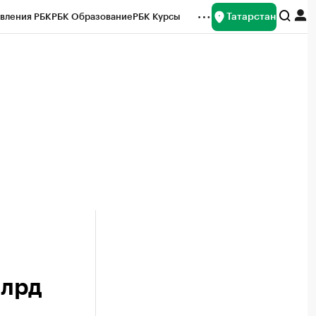
Татарстан
вления РБК
РБК Образование
РБК Курсы
рейтинги
Франшизы
Газета
ок наличной валюты
млрд