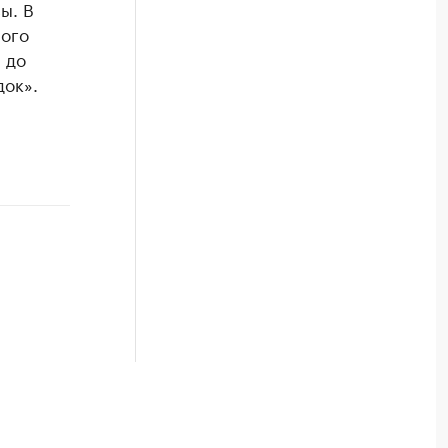
ы. В
лого
 до
док».