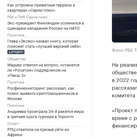
Как устроены приватные террасы в
квартирах «Серии плюс»
РБК и ПИК Серия плюс
Экс-президент Финляндии усомнился в
сценарии нападения России на НАТО
Политика
Глава «Эксмо» назвал книгу, которая
поможет стать «лучшей версией себя»
Фото: РБК 
РАДИО
Общество
На реали
Мадьяр ответил на вопрос, останется
ли «Росатом» подрядчиком на
обществе
«Пакш-2»
в 2022 го
Политика
рассказал
Росфинмониторинг рассказал, как
помог выявить криптомошенников в
комитета 
Москве
Политика
«Проект п
Андреева проиграла 34-й ракетке мира
в третьем круге турнира в Торонто
время с 
Спорт
финансир
РПЦ ответила на призыв уйти из
Африки