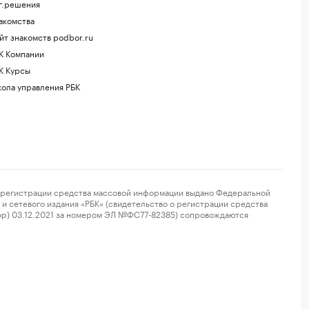
г.решения
акомства
йт знакомств podbor.ru
К Компании
К Курсы
ола управления РБК
регистрации средства массовой информации выдано Федеральной
и сетевого издания «РБК» (свидетельство о регистрации средства
ор) 03.12.2021 за номером ЭЛ №ФС77-82385) сопровождаются