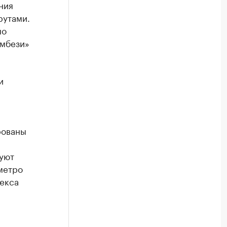
ния
рутами.
по
амбези»
и
рованы
руют
 метро
екса