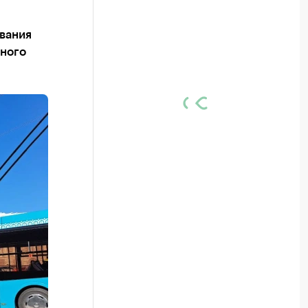
вания
нного