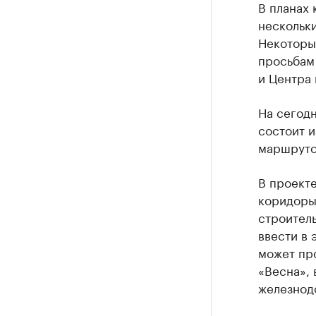
В планах 
нескольки
Некоторы
просьбам 
и Центра 
На сегод
состоит и
маршруто
В проекте
коридоры
строитель
ввести в 
может пр
«Весна», 
железнодо