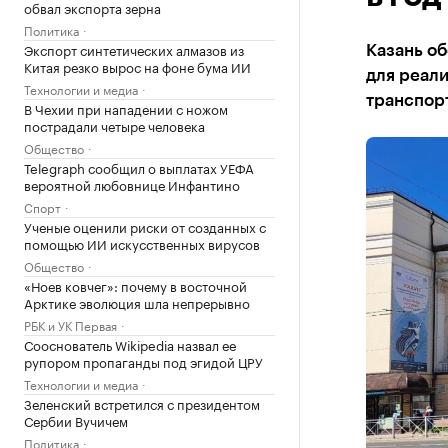
обвал экспорта зерна
Политика
Экспорт синтетических алмазов из
Казань об
Китая резко вырос на фоне бума ИИ
для реал
Технологии и медиа
транспорт
В Чехии при нападении с ножом
пострадали четыре человека
Общество
Telegraph сообщил о выплатах УЕФА
вероятной любовнице Инфантино
Спорт
Ученые оценили риски от созданных с
помощью ИИ искусственных вирусов
Общество
«Ноев ковчег»: почему в восточной
Арктике эволюция шла непрерывно
РБК и УК Первая
Сооснователь Wikipedia назвал ее
рупором пропаганды под эгидой ЦРУ
Технологии и медиа
Зеленский встретился с президентом
Сербии Вучичем
Политика