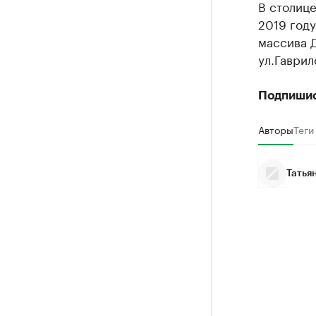
В столице
2019 году
массива Д
ул.Гаврил
Подпиши
Авторы
Теги
Татья