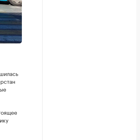
ршилась
арстан
ные
стоящее
ику