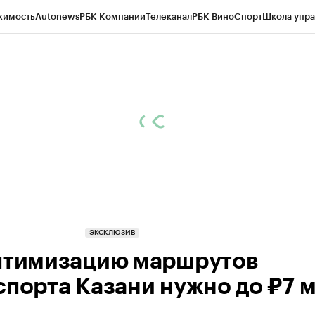
жимость
Autonews
РБК Компании
Телеканал
РБК Вино
Спорт
Школа упра
ипто
РБК Бизнес-среда
Дискуссионный клуб
Исследования
Кредитные 
рагентов
Политика
Экономика
Бизнес
Технологии и медиа
Финансы
Рын
ЭКСКЛЮЗИВ
птимизацию маршрутов
спорта Казани нужно до ₽7 