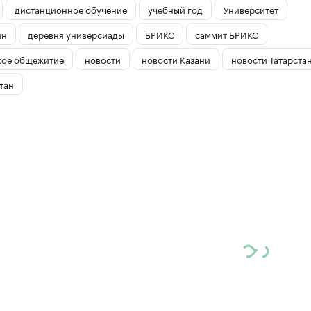
дистанционное обучение
учебный год
Университет
ин
деревня универсиады
БРИКС
саммит БРИКС
кое общежитие
новости
новости Казани
новости Татарста
тан