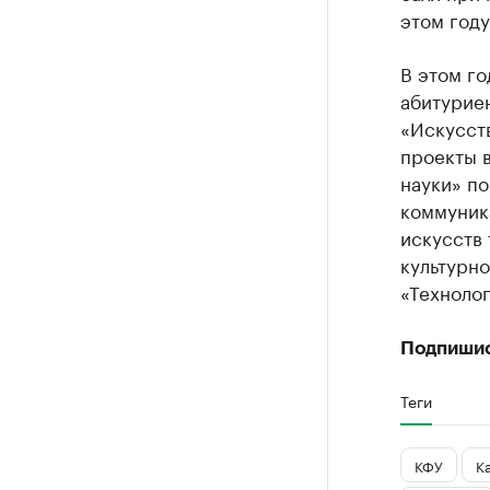
этом году
В этом г
абитурие
«Искусст
проекты в
науки» п
коммуник
искусств
культурно
«Техноло
Подпиши
Теги
КФУ
К