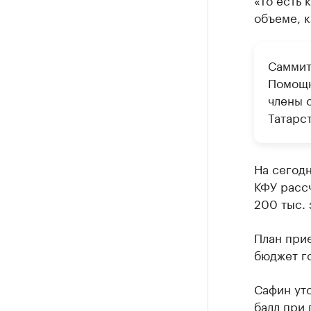
объеме, к
Саммит
Помощн
члены 
Татарс
На сегодн
КФУ расс
200 тыс. 
План прие
бюджет го
Сафин ут
балл при 