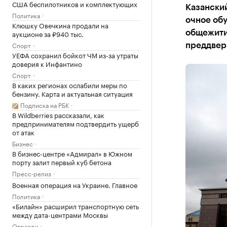
США беспилотников и комплектующих
Казанский
Политика
очное обу
Клюшку Овечкина продали на
аукционе за ₽940 тыс.
общежити
Спорт
преддвер
УЕФА сохранил бойкот ЧМ из-за утраты
доверия к Инфантино
Спорт
В каких регионах ослабили меры по
бензину. Карта и актуальная ситуация
Подписка на РБК
В Wildberries рассказали, как
предпринимателям подтвердить ущерб
от атак
Бизнес
В бизнес-центре «Адмирал» в Южном
порту залит первый куб бетона
Пресс-релиз
Военная операция на Украине. Главное
Политика
«Билайн» расширил транспортную сеть
между дата-центрами Москвы
Отрасли