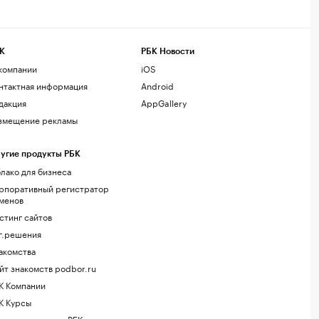
К
РБК Новости
компании
iOS
нтактная информация
Android
дакция
AppGallery
змещение рекламы
угие продукты РБК
лако для бизнеса
рпоративный регистратор
менов
стинг сайтов
г.решения
акомства
йт знакомств podbor.ru
К Компании
К Курсы
ола управления РБК