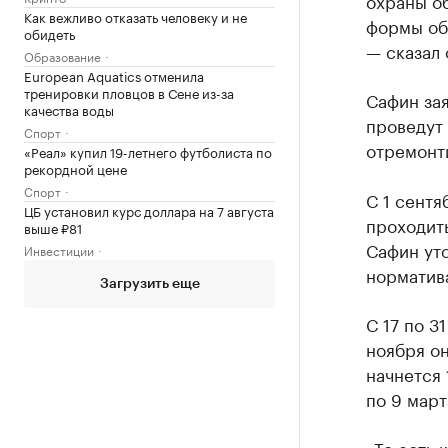
охраны о
Как вежливо отказать человеку и не
формы обу
обидеть
— сказал 
Образование
European Aquatics отменила
тренировки пловцов в Сене из-за
Сафин зая
качества воды
проведут
Спорт
отремонт
«Реал» купил 19-летнего футболиста по
рекордной цене
Спорт
С 1 сентя
ЦБ установил курс доллара на 7 августа
проходит
выше ₽81
Сафин ут
Инвестиции
норматив
Загрузить еще
С 17 по 3
ноября он
начнется 
по 9 март
«То есть 