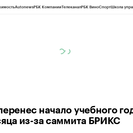
жимость
Autonews
РБК Компании
Телеканал
РБК Вино
Спорт
Школа упра
ипто
РБК Бизнес-среда
Дискуссионный клуб
Исследования
Кредитные 
рагентов
Политика
Экономика
Бизнес
Технологии и медиа
Финансы
Рын
перенес начало учебного год
сяца из-за саммита БРИКС