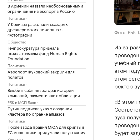
В Армении назвали необоснованными
ограничения на экспорт в Россию
Политика
У Колизея раскопали «казармы
древнеримских пожарных».
Фото: РБК 
Фотографии
Общество
Из-за ра
Генпрокуратура признала
нежелательным фонд Human Rights
проведен
Foundation
учебный 
Политика
этом году
Аэропорт Жуковский закрыли для
полетов
этом сего
Политика
ректор ву
Влюби в себя инвестора: истории
компаний, разместивших облигации
«В этом г
РБК и МСП Банк
Соответс
Путин подписал указ о создании
кластера по огранке алмазов
вуза полу
Политика
проведен
После ввода правил MiCA для крипты в
будет зад
ЕС мошенники придумали новую схему
Крипто