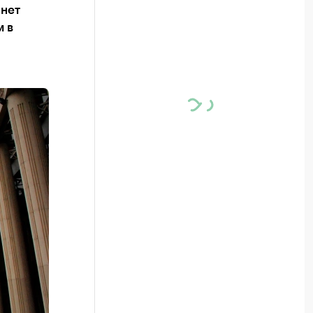
чнет
м в