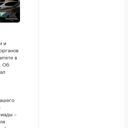
и и
органов
итете в
. Об
ал
нашего
с
сиады –
ля