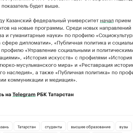
 показатель будет выше.
оду Казанский федеральный университет
начал
прием
нтов на новые программы. Среди новых направлений
ва и гуманитарные науки» по профилю «Социокульту
 сфере дипломатии», «Публичная политика и социал
о профилю «Управление социальными и политическим
ациями», «История искусств» с профилями «История
 тюрко-мусульманского мира» и «Реставрация истори
го наследия», а также «Публичная политика» по про
гии коммуникации и медиация».
сь на
Telegram
РБК Татарстан
азань
Татарстан
студенты
высшее образование
вузы