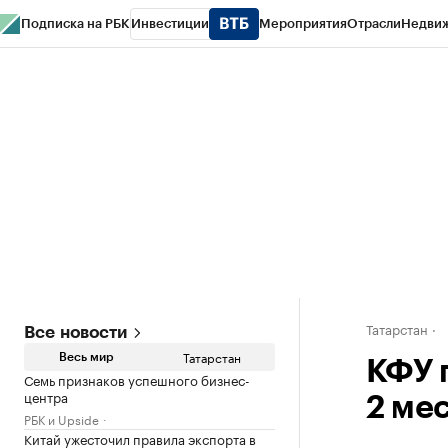
Подписка на РБК
Инвестиции
Мероприятия
Отрасли
Недви
РБК Life
Тренды
Визионеры
Национальные проекты
Город
Стиль
Кр
Спецпроекты СПб
Конференции СПб
Спецпроекты
Проверка конт
Татарстан
Все новости
Татарстан
Весь мир
КФУ 
Семь признаков успешного бизнес-
центра
2 ме
РБК и Upside
Китай ужесточил правила экспорта в