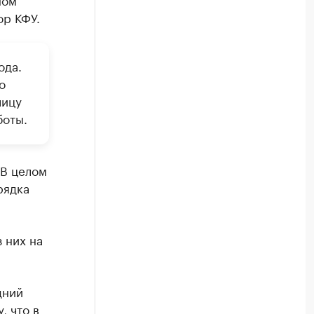
ор КФУ.
ода.
о
лицу
боты.
 В целом
рядка
з них на
дний
, что в