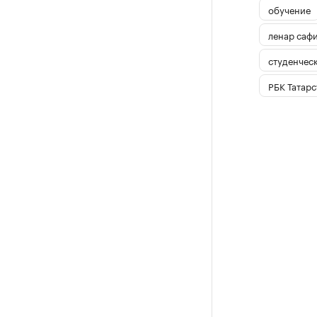
обучение
ленар саф
студенчес
РБК Татарс