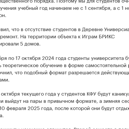
бщественного порядка. Поэтому мы для студентов оч
чения учебный год начинаем не с 1 сентября, а с 1 н
он.
вил, что в отсутствие студентов в Деревне Универси
 ремонт. На территории объекта к Играм БРИКС
ировали 5 домов.
бря по 17 октября 2024 года студенты университета б
ь теоретическое обучение в форме самостоятельной 
очнил, что подобный формат разрешается действующ
ами.
1 октября текущего года у студентов КФУ будут канику
и выйдут на пары в привычном формате, а зимняя се
10 февраля 2025 года, после которой они будут отдых
а.
каникулы немножко сдвинутся. Второй семестр в пол