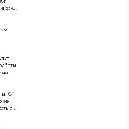
ной
оября»,
ады
удут
работы.
ими
лы. С 1
ссия
ать с 3
ном