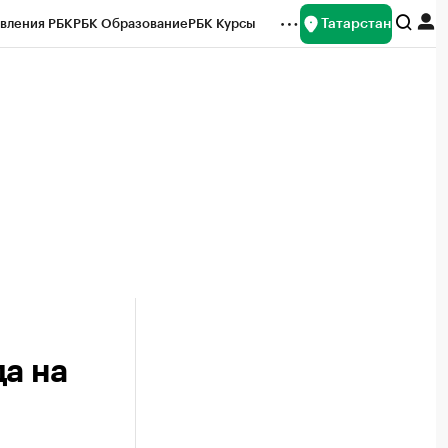
Татарстан
вления РБК
РБК Образование
РБК Курсы
рейтинги
Франшизы
Газета
ок наличной валюты
а на