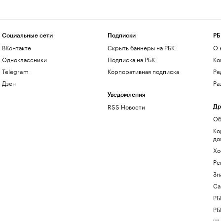
Социальные сети
Подписки
РБ
ВКонтакте
Скрыть баннеры на РБК
О 
Одноклассники
Подписка на РБК
Ко
Telegram
Корпоративная подписка
Ре
Дзен
Ра
Уведомления
RSS Новости
Др
Об
Ко
до
Хо
Ре
Зн
Са
РБ
РБ
Шк