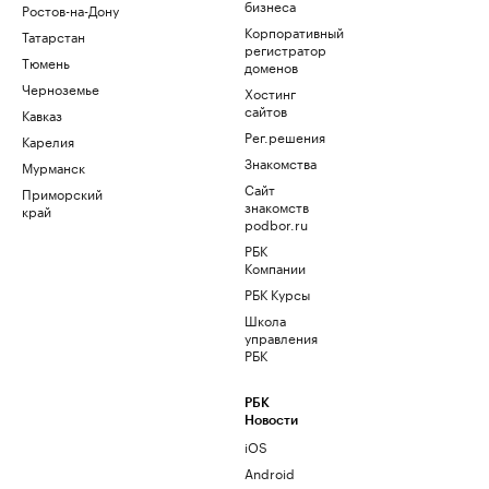
бизнеса
Ростов-на-Дону
Корпоративный
Татарстан
регистратор
Тюмень
доменов
Черноземье
Хостинг
сайтов
Кавказ
Рег.решения
Карелия
Знакомства
Мурманск
Сайт
Приморский
знакомств
край
podbor.ru
РБК
Компании
РБК Курсы
Школа
управления
РБК
РБК
Новости
iOS
Android