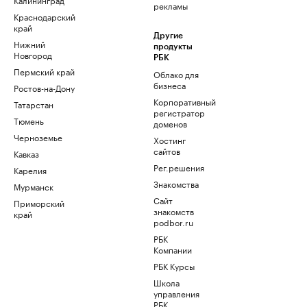
рекламы
Краснодарский
край
Другие
Нижний
продукты
Новгород
РБК
Пермский край
Облако для
бизнеса
Ростов-на-Дону
Корпоративный
Татарстан
регистратор
Тюмень
доменов
Черноземье
Хостинг
сайтов
Кавказ
Рег.решения
Карелия
Знакомства
Мурманск
Сайт
Приморский
знакомств
край
podbor.ru
РБК
Компании
РБК Курсы
Школа
управления
РБК