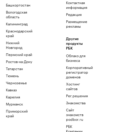
Контактная
Башкортостан
информация
Вологодская
Редакция
область
Размещение
Калининград
рекламы
Краснодарский
край
Другие
Нижний
продукты
Новгород
РБК
Пермский край
Облако для
бизнеса
Ростов-на-Дону
Корпоративный
Татарстан
регистратор
Тюмень
доменов
Черноземье
Хостинг
сайтов
Кавказ
Рег.решения
Карелия
Знакомства
Мурманск
Сайт
Приморский
знакомств
край
podbor.ru
РБК
Компании