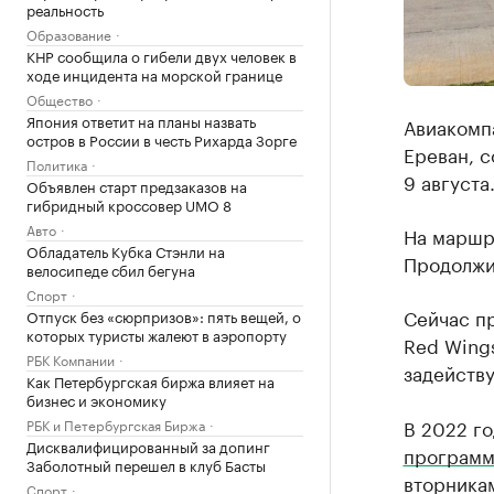
реальность
Образование
КНР сообщила о гибели двух человек в
ходе инцидента на морской границе
Общество
Япония ответит на планы назвать
Авиакомпа
остров в России в честь Рихарда Зорге
Ереван, с
Политика
9 августа
Объявлен старт предзаказов на
гибридный кроссовер UMO 8
Авто
На маршру
Обладатель Кубка Стэнли на
Продолжит
велосипеде сбил бегуна
Спорт
Сейчас п
Отпуск без «сюрпризов»: пять вещей, о
которых туристы жалеют в аэропорту
Red Wings
РБК Компании
задейству
Как Петербургская биржа влияет на
бизнес и экономику
В 2022 го
РБК и Петербургская Биржа
Дисквалифицированный за допинг
программ
Заболотный перешел в клуб Басты
вторникам
Спорт