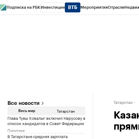
Подписка на РБК
Инвестиции
Мероприятия
Отрасли
Недви
РБК Life
Тренды
Визионеры
Национальные проекты
Город
Стиль
Кр
Спецпроекты СПб
Конференции СПб
Спецпроекты
Проверка конт
Татарстан
Все новости
Татарстан
Весь мир
Каза
Глава Тувы Ховалыг включил Нарусову в
список кандидатов в Совет Федерации
прям
Политика
В Татарстане средняя зарплата