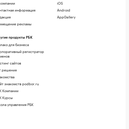
компании
iOS
нтактная информация
Android
дакция
AppGallery
змещение рекламы
угие продукты РБК
лако для бизнеса
рпоративный регистратор
менов
стинг сайтов
г.решения
акомства
йт знакомств podbor.ru
К Компании
К Курсы
ола управления РБК