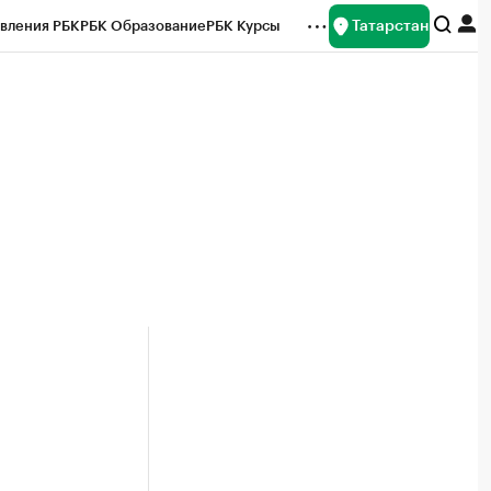
Татарстан
вления РБК
РБК Образование
РБК Курсы
рейтинги
Франшизы
Газета
ок наличной валюты