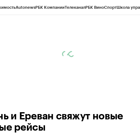
жимость
Autonews
РБК Компании
Телеканал
РБК Вино
Спорт
Школа упра
ипто
РБК Бизнес-среда
Дискуссионный клуб
Исследования
Кредитные 
рагентов
Политика
Экономика
Бизнес
Технологии и медиа
Финансы
Рын
нь и Ереван свяжут новые
ые рейсы