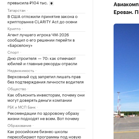
превысила ₽104 тыс.
Авиакомпа
Татарстан
Ереван. П
В США отложили принятие закона о
крипторынке CLARITY Act до осени
Крипто
Агент лучшего игрока ЧМ-2026
сообщил о его решении перейти в
«Барселону»
Спорт
Дню строителя — 70: как отмечают
юбилей и главные рекорды отрасли
Недвижимость
Верховный суд запретил лишать прав
без подтверждения личности водителя
Общество
Как объяснить инвесторам, почему они
могут доверять деньги компании
РБК и МСП Банк
Рекомендации по здоровому образу
жизни подходят не всем. Вот почему
Образование
Как российские бизнес-школы
пересобирают программы под новую