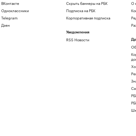
ВКонтакте
Скрыть баннеры на РБК
О 
Одноклассники
Подписка на РБК
Ко
Telegram
Корпоративная подписка
Ре
Дзен
Ра
Уведомления
RSS Новости
Др
Об
Ко
до
Хо
Ре
Зн
Са
РБ
РБ
Шк