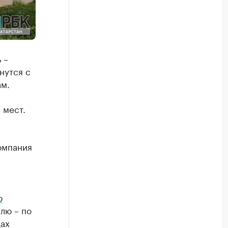
 –
нутся с
ам.
 мест.
омпания
ю
елю – по
дах