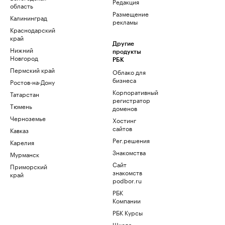
Редакция
область
Размещение
Калининград
рекламы
Краснодарский
край
Другие
Нижний
продукты
Новгород
РБК
Пермский край
Облако для
бизнеса
Ростов-на-Дону
Корпоративный
Татарстан
регистратор
Тюмень
доменов
Черноземье
Хостинг
сайтов
Кавказ
Рег.решения
Карелия
Знакомства
Мурманск
Сайт
Приморский
знакомств
край
podbor.ru
РБК
Компании
РБК Курсы
Школа