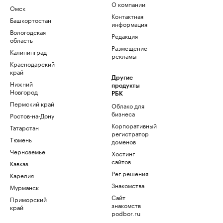
О компании
Омск
Контактная
Башкортостан
информация
Вологодская
Редакция
область
Размещение
Калининград
рекламы
Краснодарский
край
Другие
Нижний
продукты
Новгород
РБК
Пермский край
Облако для
бизнеса
Ростов-на-Дону
Корпоративный
Татарстан
регистратор
Тюмень
доменов
Черноземье
Хостинг
сайтов
Кавказ
Рег.решения
Карелия
Знакомства
Мурманск
Сайт
Приморский
знакомств
край
podbor.ru