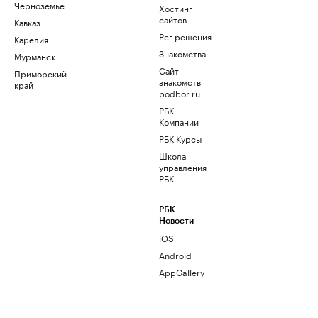
Черноземье
Хостинг
сайтов
Кавказ
Рег.решения
Карелия
Знакомства
Мурманск
Сайт
Приморский
знакомств
край
podbor.ru
РБК
Компании
РБК Курсы
Школа
управления
РБК
РБК
Новости
iOS
Android
AppGallery