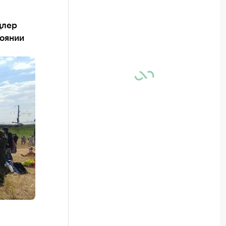
длер
тоянии