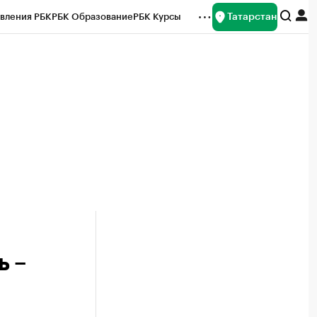
Татарстан
вления РБК
РБК Образование
РБК Курсы
рейтинги
Франшизы
Газета
ок наличной валюты
ь –