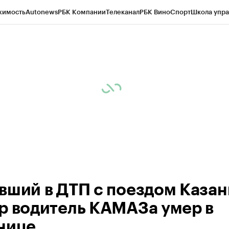
жимость
Autonews
РБК Компании
Телеканал
РБК Вино
Спорт
Школа упра
ипто
РБК Бизнес-среда
Дискуссионный клуб
Исследования
Кредитные 
рагентов
Политика
Экономика
Бизнес
Технологии и медиа
Финансы
Рын
вший в ДТП с поездом Казан
р водитель КАМАЗа умер в
нице