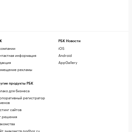
К
РБК Новости
компании
iOS
нтактная информация
Android
дакция
AppGallery
змещение рекламы
угие продукты РБК
лако для бизнеса
рпоративный регистратор
менов
стинг сайтов
г.решения
акомства
йт знакомств podbor.ru