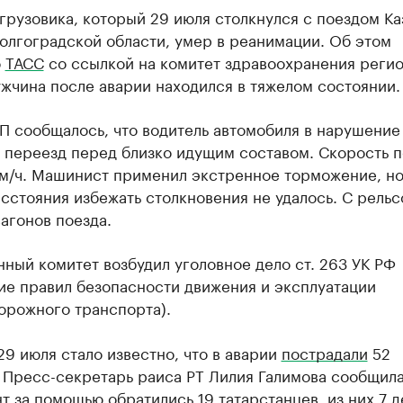
грузовика, который 29 июля столкнулся с поездом Ка
олгоградской области, умер в реанимации. Об этом
о
ТАСС
со ссылкой на комитет здравоохранения регио
жчина после аварии находился в тяжелом состоянии.
П сообщалось, что водитель автомобиля в нарушение
 переезд перед близко идущим составом. Скорость п
м/ч. Машинист применил экстренное торможение, но
сстояния избежать столкновения не удалось. С рельс
агонов поезда.
ный комитет возбудил уголовное дело ст. 263 УК РФ
ие правил безопасности движения и эксплуатации
орожного транспорта).
9 июля стало известно, что в аварии
пострадали
52
 Пресс-секретарь раиса РТ Лилия Галимова сообщила,
нт за помощью обратились
19 татарстанцев
, из них 7 