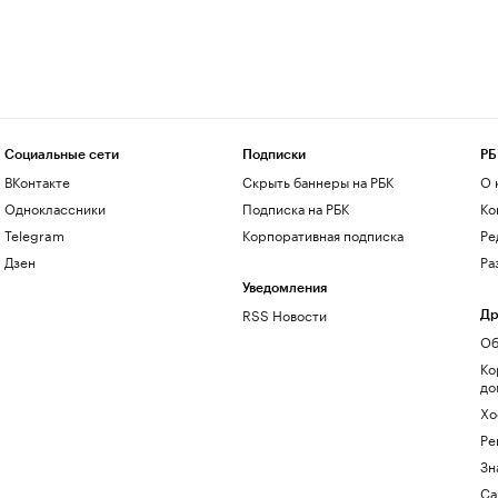
Социальные сети
Подписки
РБ
ВКонтакте
Скрыть баннеры на РБК
О 
Одноклассники
Подписка на РБК
Ко
Telegram
Корпоративная подписка
Ре
Дзен
Ра
Уведомления
RSS Новости
Др
Об
Ко
до
Хо
Ре
Зн
Са