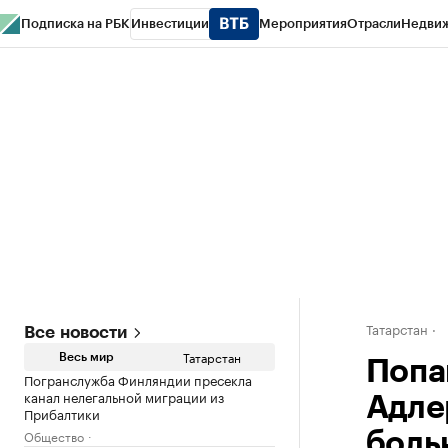
Подписка на РБК
Инвестиции
Мероприятия
Отрасли
Недви
РБК Life
Тренды
Визионеры
Национальные проекты
Город
Стиль
Кр
Спецпроекты СПб
Конференции СПб
Спецпроекты
Проверка конт
Татарстан
Все новости
Татарстан
Весь мир
Попа
Погранслужба Финляндии пресекла
канал нелегальной миграции из
Адле
Прибалтики
Общество
боль