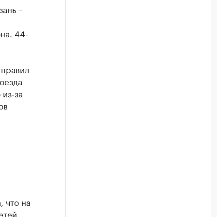
зань –
на. 44-
 правил
оезда
 из-за
ов
 что на
детей.