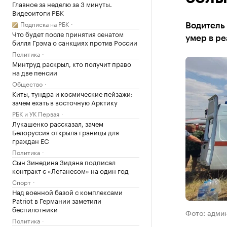
Главное за неделю за 3 минуты.
Видеоитоги РБК
Подписка на РБК
Водитель 
Что будет после принятия сенатом
умер в ре
билля Грэма о санкциях против России
Политика
Минтруд раскрыл, кто получит право
на две пенсии
Общество
Киты, тундра и космические пейзажи:
зачем ехать в восточную Арктику
РБК и УК Первая
Лукашенко рассказал, зачем
Белоруссия открыла границы для
граждан ЕС
Политика
Сын Зинедина Зидана подписал
контракт с «Леганесом» на один год
Спорт
Над военной базой с комплексами
Patriot в Германии заметили
беспилотники
Фото: адми
Политика