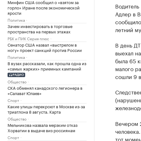
Минфин США сообщил о «взятом за
Водитель 
горло» Иране после экономической
ярости
Адлер в В
Политика
сообщил
Зачем инвестировать в торговые
летний му
пространства на первых этажах
РБК и ПИК Серия плюс
В день ДТ
Сенатор США назвал «выстрелом в
ногу» проект санкций против России
выехал на
Политика
была 65 к
В вузах рассказали, как прошла одна из
малого ра
«самых жарких» приемных кампаний
сошли 9 в
РАДИО
Общество
СКА обменял канадского легионера в
Следствен
«Салават Юлаев»
(нарушен
Спорт
Какие улицы перекроют в Москве из-за
железнод
триатлона 8 августа. Карта
Общество
Вечером 2
Мельникова назвала мерзким отказ
Хорватии в выдаче виз россиянам
человека.
Спорт
тот моме