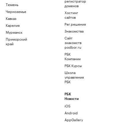
регистратор
Тюмень
доменов
Черноземье
Хостинг
сайтов
Кавказ
Рег.решения
Карелия
Знакомства
Мурманск
Сайт
Приморский
знакомств
край
podbor.ru
РБК
Компании
РБК Курсы
Школа
управления
РБК
РБК
Новости
iOS
Android
AppGallery