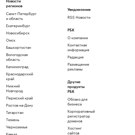
Новости
регионов
Уведомления
Санкт-Петербург
RSS Новости
и область
Екатеринбург
РБК
Новосибирск
О компании
Омск
Контактная
Башкортостан
информация
Вологодская
Редакция
область
Размещение
Калининград
рекламы
Краснодарский
край
Другие
Нижний
продукты
Новгород
РБК
Пермский край
Облако для
бизнеса
Ростов-на-Дону
Корпоративный
Татарстан
регистратор
Тюмень
доменов
Черноземье
Хостинг
сайтов
Кавказ