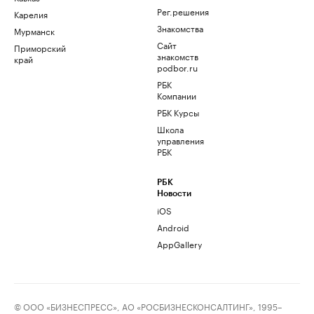
Рег.решения
Карелия
Знакомства
Мурманск
Сайт
Приморский
знакомств
край
podbor.ru
РБК
Компании
РБК Курсы
Школа
управления
РБК
РБК
Новости
iOS
Android
AppGallery
© ООО «БИЗНЕСПРЕСС», АО «РОСБИЗНЕСКОНСАЛТИНГ», 1995–