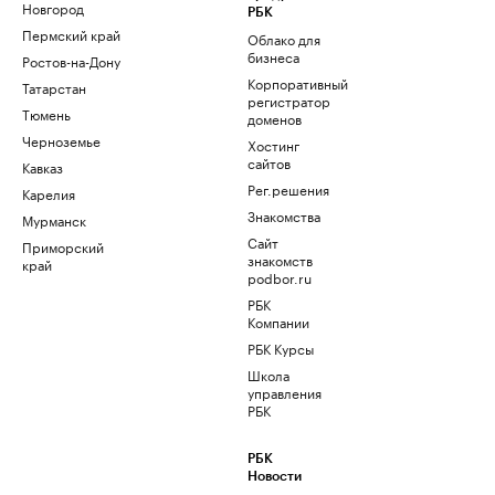
Новгород
РБК
Пермский край
Облако для
бизнеса
Ростов-на-Дону
Корпоративный
Татарстан
регистратор
Тюмень
доменов
Черноземье
Хостинг
сайтов
Кавказ
Рег.решения
Карелия
Знакомства
Мурманск
Сайт
Приморский
знакомств
край
podbor.ru
РБК
Компании
РБК Курсы
Школа
управления
РБК
РБК
Новости