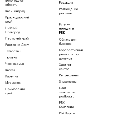
Редакция
область
Размещение
Калининград
рекламы
Краснодарский
край
Другие
Нижний
продукты
Новгород
РБК
Пермский край
Облако для
бизнеса
Ростов-на-Дону
Корпоративный
Татарстан
регистратор
Тюмень
доменов
Черноземье
Хостинг
сайтов
Кавказ
Рег.решения
Карелия
Знакомства
Мурманск
Сайт
Приморский
знакомств
край
podbor.ru
РБК
Компании
РБК Курсы