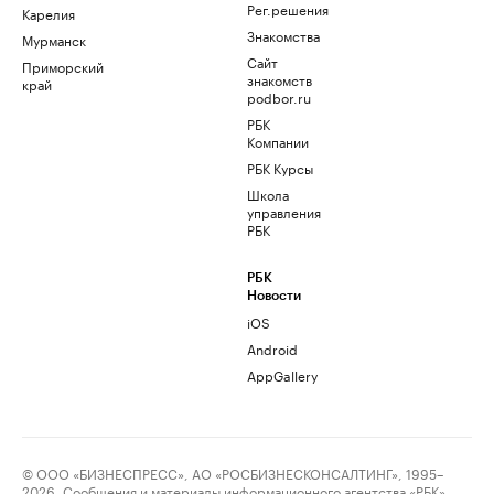
Рег.решения
Карелия
Знакомства
Мурманск
Сайт
Приморский
знакомств
край
podbor.ru
РБК
Компании
РБК Курсы
Школа
управления
РБК
РБК
Новости
iOS
Android
AppGallery
© ООО «БИЗНЕСПРЕСС», АО «РОСБИЗНЕСКОНСАЛТИНГ», 1995–
2026. Сообщения и материалы информационного агентства «РБК»