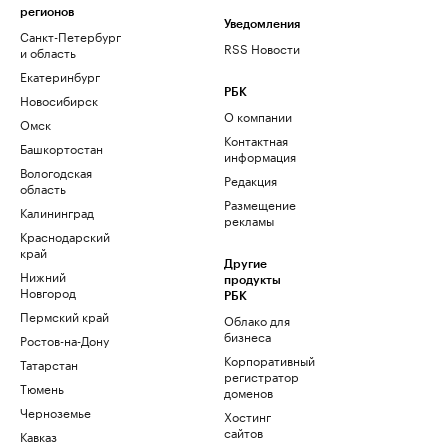
регионов
Уведомления
Санкт-Петербург
RSS Новости
и область
Екатеринбург
РБК
Новосибирск
О компании
Омск
Контактная
Башкортостан
информация
Вологодская
Редакция
область
Размещение
Калининград
рекламы
Краснодарский
край
Другие
Нижний
продукты
Новгород
РБК
Пермский край
Облако для
бизнеса
Ростов-на-Дону
Корпоративный
Татарстан
регистратор
Тюмень
доменов
Черноземье
Хостинг
сайтов
Кавказ