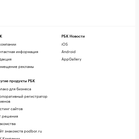
К
РБК Новости
компании
iOS
нтактная информация
Android
дакция
AppGallery
змещение рекламы
угие продукты РБК
лако для бизнеса
рпоративный регистратор
менов
стинг сайтов
г.решения
акомства
йт знакомств podbor.ru
К Компании