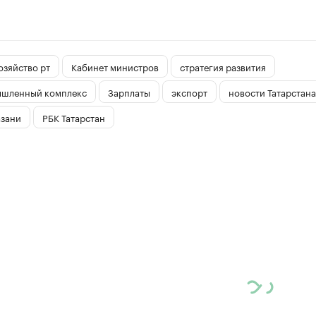
озяйство рт
Кабинет министров
стратегия развития
шленный комплекс
Зарплаты
экспорт
новости Татарстана
азани
РБК Татарстан