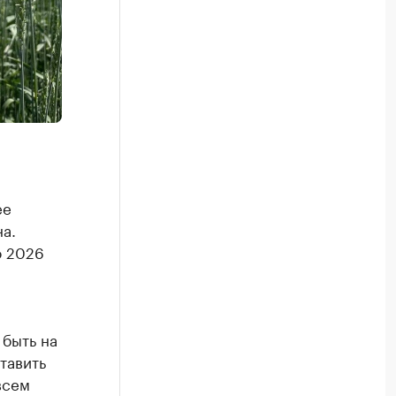
ее
а.
о 2026
быть на
тавить
всем