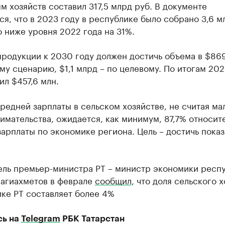
м хозяйств составил 317,5 млрд руб. В документе
я, что в 2023 году в республике было собрано 3,6 мл
о ниже уровня 2022 года на 31%.
родукции к 2030 году должен достичь объема в $869
му сценарию, $1,1 млрд – по целевому. По итогам 202
ил $457,6 млн.
редней зарплаты в сельском хозяйстве, не считая ма
мательства, ожидается, как минимум, 87,7% относит
арплаты по экономике региона. Цель – достичь показ
ель премьер-министра РТ – министр экономики респ
агиахметов в феврале
сообщил
, что доля сельского 
ке РТ составляет более 4%
сь на
Telegram
РБК Татарстан