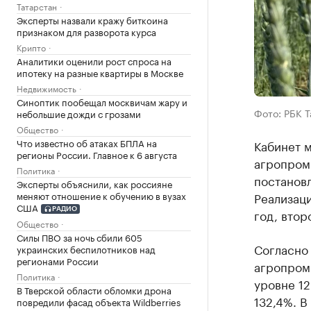
Татарстан
Эксперты назвали кражу биткоина
признаком для разворота курса
Крипто
Аналитики оценили рост спроса на
ипотеку на разные квартиры в Москве
Недвижимость
Синоптик пообещал москвичам жару и
Фото: РБК 
небольшие дожди с грозами
Общество
Что известно об атаках БПЛА на
Кабинет м
регионы России. Главное к 6 августа
агропром
Политика
постановл
Эксперты объяснили, как россияне
меняют отношение к обучению в вузах
Реализаци
США
год, втор
РАДИО
Общество
Силы ПВО за ночь сбили 605
Согласно 
украинских беспилотников над
регионами России
агропром
Политика
уровне 12
В Тверской области обломки дрона
132,4%. В
повредили фасад объекта Wildberries