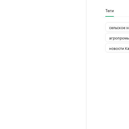
Теги
сельское х
агропромы
новости К