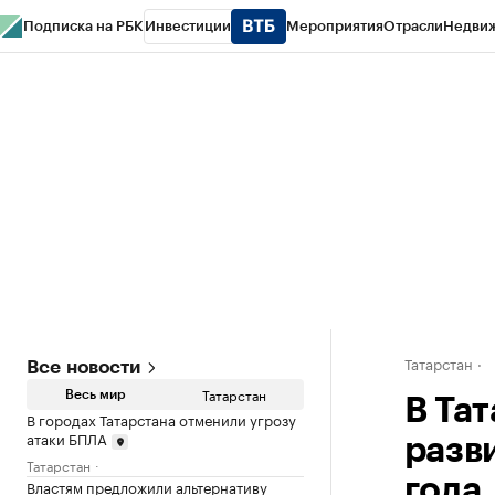
Подписка на РБК
Инвестиции
Мероприятия
Отрасли
Недви
РБК Life
Тренды
Визионеры
Национальные проекты
Город
Стиль
Кр
Спецпроекты СПб
Конференции СПб
Спецпроекты
Проверка конт
Татарстан
Все новости
Татарстан
Весь мир
В Та
В городах Татарстана отменили угрозу
атаки БПЛА
разв
Татарстан
года
Властям предложили альтернативу