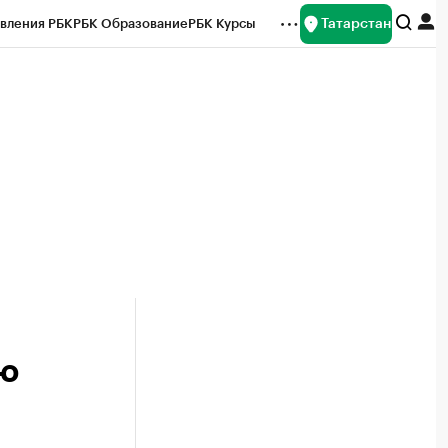
Татарстан
вления РБК
РБК Образование
РБК Курсы
рейтинги
Франшизы
Газета
ок наличной валюты
ию