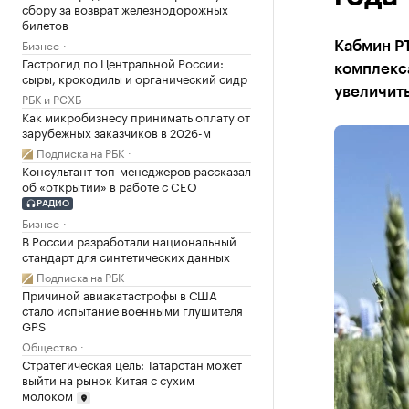
сбору за возврат железнодорожных
билетов
Бизнес
Кабмин Р
Гастрогид по Центральной России:
комплекс
сыры, крокодилы и органический сидр
увеличить
РБК и РСХБ
Как микробизнесу принимать оплату от
зарубежных заказчиков в 2026-м
Подписка на РБК
Консультант топ-менеджеров рассказал
об «открытии» в работе с CEO
РАДИО
Бизнес
В России разработали национальный
стандарт для синтетических данных
Подписка на РБК
Причиной авиакатастрофы в США
стало испытание военными глушителя
GPS
Общество
Стратегическая цель: Татарстан может
выйти на рынок Китая с сухим
молоком