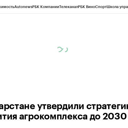
жимость
Autonews
РБК Компании
Телеканал
РБК Вино
Спорт
Школа упра
ипто
РБК Бизнес-среда
Дискуссионный клуб
Исследования
Кредитные 
рагентов
Политика
Экономика
Бизнес
Технологии и медиа
Финансы
Рын
тарстане утвердили стратег
ития агрокомплекса до 2030