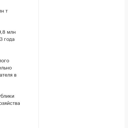
н т
,8 млн
3 года
лого
ельно
ателя в
ублики
хозяйства