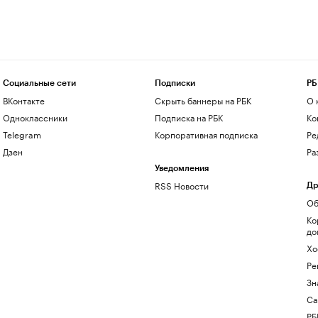
Социальные сети
Подписки
РБ
ВКонтакте
Скрыть баннеры на РБК
О 
Одноклассники
Подписка на РБК
Ко
Telegram
Корпоративная подписка
Ре
Дзен
Ра
Уведомления
RSS Новости
Др
Об
Ко
до
Хо
Ре
Зн
Са
РБ