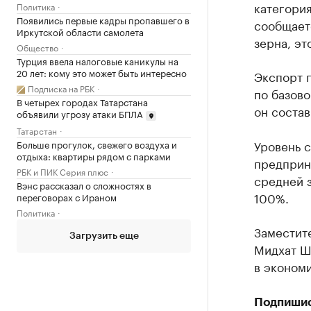
категория
Политика
Появились первые кадры пропавшего в
сообщаетс
Иркутской области самолета
зерна, эт
Общество
Турция ввела налоговые каникулы на
20 лет: кому это может быть интересно
Экспорт п
Подписка на РБК
по базово
В четырех городах Татарстана
он состав
объявили угрозу атаки БПЛА
Татарстан
Уровень с
Больше прогулок, свежего воздуха и
отдыха: квартиры рядом с парками
предприни
РБК и ПИК Серия плюс
средней з
Вэнс рассказал о сложностях в
100%.
переговорах с Ираном
Политика
Заместит
Загрузить еще
Мидхат Ш
в экономи
Подпиши