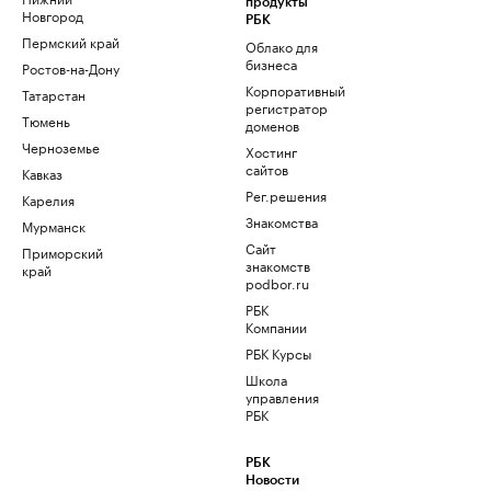
продукты
Новгород
РБК
Пермский край
Облако для
бизнеса
Ростов-на-Дону
Корпоративный
Татарстан
регистратор
Тюмень
доменов
Черноземье
Хостинг
сайтов
Кавказ
Рег.решения
Карелия
Знакомства
Мурманск
Сайт
Приморский
знакомств
край
podbor.ru
РБК
Компании
РБК Курсы
Школа
управления
РБК
РБК
Новости