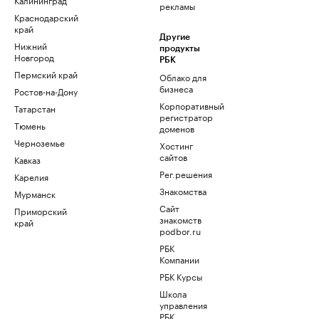
рекламы
Краснодарский
край
Другие
Нижний
продукты
Новгород
РБК
Пермский край
Облако для
бизнеса
Ростов-на-Дону
Корпоративный
Татарстан
регистратор
Тюмень
доменов
Черноземье
Хостинг
сайтов
Кавказ
Рег.решения
Карелия
Знакомства
Мурманск
Сайт
Приморский
знакомств
край
podbor.ru
РБК
Компании
РБК Курсы
Школа
управления
РБК