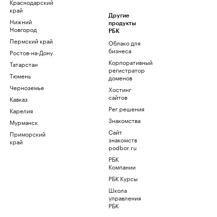
Краснодарский
край
Другие
Нижний
продукты
Новгород
РБК
Пермский край
Облако для
бизнеса
Ростов-на-Дону
Корпоративный
Татарстан
регистратор
Тюмень
доменов
Черноземье
Хостинг
сайтов
Кавказ
Рег.решения
Карелия
Знакомства
Мурманск
Сайт
Приморский
знакомств
край
podbor.ru
РБК
Компании
РБК Курсы
Школа
управления
РБК